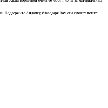
тели Аиды Бордаевой очень её любят, но из-за материальных
а. Поддержите Аидочку, благодаря Вам она сможет понять