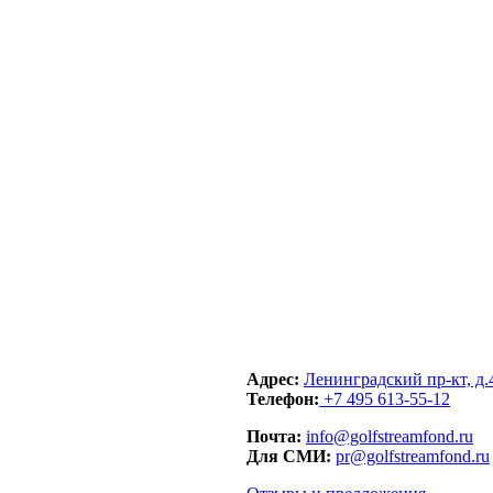
Адрес:
Ленинградский пр-кт, д.
Телефон:
+7 495 613-55-12
Почта:
info@golfstreamfond.ru
Для СМИ:
pr@golfstreamfond.ru