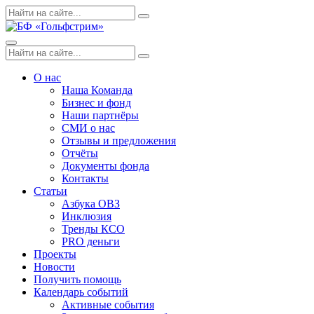
Skip
Поиск
Search
to
по:
content
Menu
Поиск
Search
по:
О нас
Наша Команда
Бизнес и фонд
Наши партнёры
СМИ о нас
Отзывы и предложения
Отчёты
Документы фонда
Контакты
Статьи
Азбука ОВЗ
Инклюзия
Тренды КСО
PRO деньги
Проекты
Новости
Получить помощь
Календарь событий
Активные события