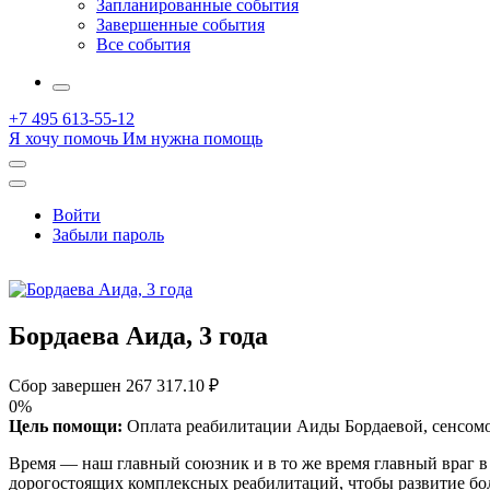
Запланированные события
Завершенные события
Все события
More
+7 495 613-55-12
Я хочу помочь
Им нужна помощь
Открыть
поиск
Профиль
Войти
Забыли пароль
Бордаева Аида, 3 года
Сбор завершен
267 317.10 ₽
0%
Цель помощи:
Оплата реабилитации Аиды Бордаевой, сенсомо
Время — наш главный союзник и в то же время главный враг в 
дорогостоящих комплексных реабилитаций, чтобы развитие бол