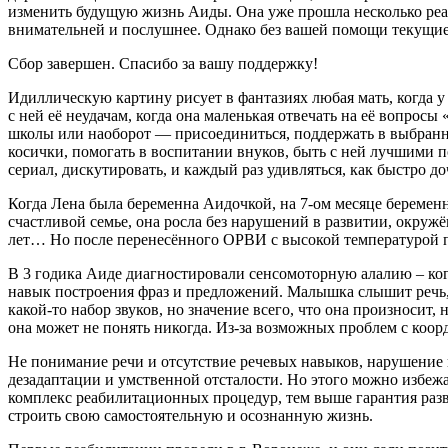
изменить будущую жизнь Аиды. Она уже прошла несколько реаб
внимательней и послушнее. Однако без вашей помощи текущие д
Сбор завершен. Спасибо за вашу поддержку!
Идиллическую картину рисует в фантазиях любая мать, когда у
с ней её неудачам, когда она маленькая отвечать на её вопрос
школы или наоборот — присоединиться, поддержать в выбранно
косички, помогать в воспитании внуков, быть с ней лучшими по
сериал, дискутировать, и каждый раз удивляться, как быстро до
Когда Лена была беременна Аидочкой, на 7-ом месяце беремен
счастливой семье, она росла без нарушений в развитии, окружён
лет… Но после перенесённого ОРВИ с высокой температурой 
В 3 годика Аиде диагностировали сенсомоторную алалию – когд
навык построения фраз и предложений. Малышка слышит речь, т
какой-то набор звуков, но значение всего, что она произносит, 
она может не понять никогда. Из-за возможных проблем с коор
Не понимание речи и отсутствие речевых навыков, нарушение 
дезадаптации и умственной отсталости. Но этого можно избеж
комплекс реабилитационных процедур, тем выше гарантия разв
строить свою самостоятельную и осознанную жизнь.