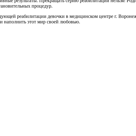
ивные результаты. Прекращать серию реабилитаций нельзя! Роди
становительных процедур.
дующей реабилитации девочки в медицинском центре г. Воронеж
 и наполнить этот мир своей любовью.