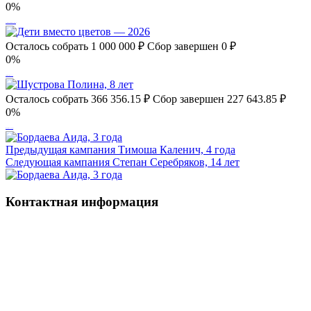
0%
Алёша и Егор Мартыновы, 6 лет
Осталось собрать
1 000 000
₽
Сбор завершен
0 ₽
0%
Дети вместо цветов — 2026
Осталось собрать
366 356.15
₽
Сбор завершен
227 643.85 ₽
0%
Шустрова Полина, 8 лет
Предыдущая кампания
Тимоша Каленич, 4 года
Следующая кампания
Степан Серебряков, 14 лет
Контактная информация