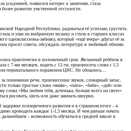
а усидчивей, появился интерес к занятиям, стала
 более развитие умственной отсталости.
ганской Народной Республики, радоваться её успехам, грустить
ь глаза и уши на выбранную музыку и стиль в старших классах
о одноклассника-забияку, который «ещё вчера» дёргал её за
а она просит совета, обсуждать литературу и любимый обеими
вилась практически в положенный срок. Желанный ребёнок в
а с 7-ми месяцев, ходить с 12-ти, произносить слова с 1,5
ствия перинатального поражения ЦНС. Не обошлось…
за понимание речи, произнесение звуков, словарный запас,
ти только простые слова «мама», «папа», «баба», «дай» или
тому слова «Мы любим тебя, доченька, больше всего на свете»
ься рисовать, шить или даже завязать шнурки.
задержке психоречевого развития и в страшном итоге – к
димо проводить каждые 1-1,5 месяца. И чем раньше начать
 дальнейшем – возможность обучаться в средней школе и