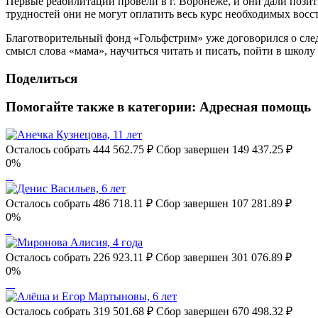
Первые реабилитации провели в г. Воронеже, и они дали позит
трудностей они не могут оплатить весь курс необходимых вос
Благотворительный фонд «Гольфстрим» уже договорился о сле
смысл слова «мама», научиться читать и писать, пойти в школу
Поделиться
Помогайте также в категории:
Адресная помощь
Осталось собрать
444 562.75
₽
Сбор завершен
149 437.25 ₽
0%
Анечка Кузнецова, 11 лет
Осталось собрать
486 718.11
₽
Сбор завершен
107 281.89 ₽
0%
Денис Васильев, 6 лет
Осталось собрать
226 923.11
₽
Сбор завершен
301 076.89 ₽
0%
Миронова Алисия, 4 года
Осталось собрать
319 501.68
₽
Сбор завершен
670 498.32 ₽