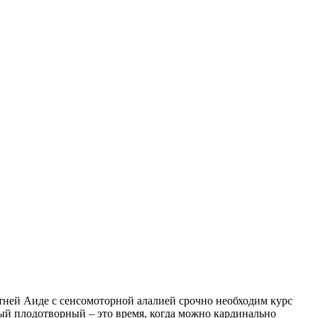
етней Аиде с сенсомоторной алалией срочно необходим курс
ый плодотворный – это время, когда можно кардинально