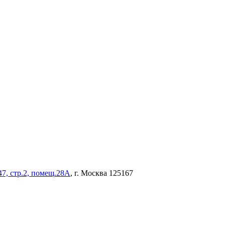
47, стр.2, помещ.28А
, г. Москва 125167