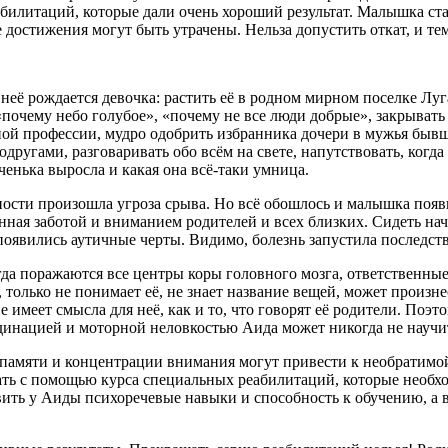
илитаций, которые дали очень хороший результат. Малышка стал
остижения могут быть утрачены. Нельза допустить откат, и тем
 неё рождается девочка: растить её в родном мирном поселке Лу
ы «почему небо голубое», «почему не все люди добрые», закрыват
й профессии, мудро одобрить избранника дочери в мужья бывшег
другами, разговаривать обо всём на свете, напутствовать, когд
ченька выросла и какая она всё-таки умница.
ности произошла угроза срыва. Но всё обошлось и малышка поя
ная заботой и вниманием родителей и всех близких. Сидеть начал
появились аутичные черты. Видимо, болезнь запустила послед
а поражаются все центры коры головного мозга, ответственные 
олько не понимает её, не знает название вещей, может произнес
не имеет смысла для неё, как и то, что говорят её родители. Поэ
динацией и моторной неловкостью Аида может никогда не научит
памяти и концентрации внимания могут привести к необратимой 
ать с помощью курса специальных реабилитаций, которые необхо
ить у Аиды психоречевые навыки и способность к обучению, а в