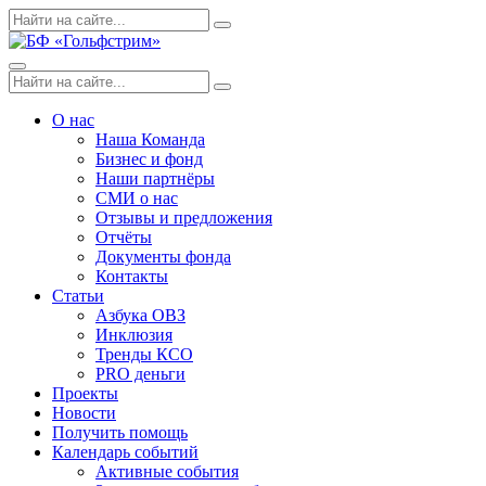
Skip
Поиск
Search
to
по:
content
Menu
Поиск
Search
по:
О нас
Наша Команда
Бизнес и фонд
Наши партнёры
СМИ о нас
Отзывы и предложения
Отчёты
Документы фонда
Контакты
Статьи
Азбука ОВЗ
Инклюзия
Тренды КСО
PRO деньги
Проекты
Новости
Получить помощь
Календарь событий
Активные события