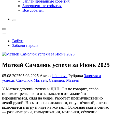
Запланированные события
Завершенные события
Все события
More
Открыть
поиск
Профиль
Войти
Забыли пароль
Матвей Самолюк успехи за Июнь 2025
05.08.2025
05.08.2025
Автор
l.akimova
Рубрика
Занятия и
успехи
,
Самолюк Матвей
,
Самолюк Матвей
У Матвея детский аутизм и ДЦП. Он не говорит, слабо
понимает речь, часто отказывается от заданий и
передвигается, сидя на бедре. Работает преимущественно
левой рукой. Несмотря на сложности, он улыбчивый, охотно
включается в игру и идёт на контакт. Основная задача сейчас
— развитие речи, коммуникации, моторики, обучение