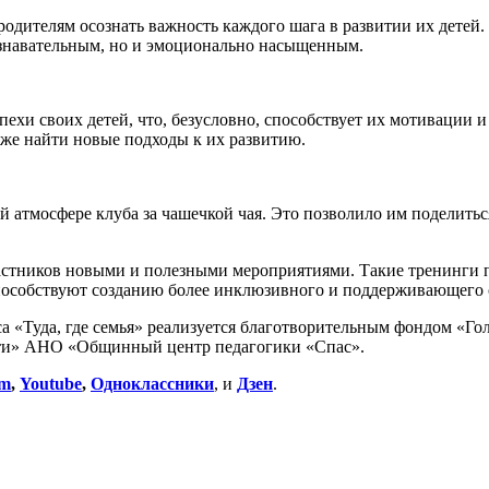
родителям осознать важность каждого шага в развитии их детей.
познавательным, но и эмоционально насыщенным.
пехи своих детей, что, безусловно, способствует их мотивации 
кже найти новые подходы к их развитию.
 атмосфере клуба за чашечкой чая. Это позволило им поделить
астников новыми и полезными мероприятиями. Такие тренинги п
особствуют созданию более инклюзивного и поддерживающего 
а «Туда, где семья» реализуется благотворительным фондом «Г
сти» АНО «Общинный центр педагогики «Спас».
am
,
Youtube
,
Одноклассники
, и
Дзен
.