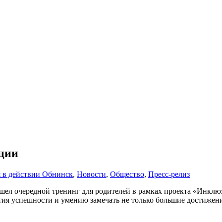
ации
 в действии Обнинск
,
Новости
,
Общество
,
Пресс-релиз
л очередной тренинг для родителей в рамках проекта «Инклюзия
я успешности и умению замечать не только большие достижения