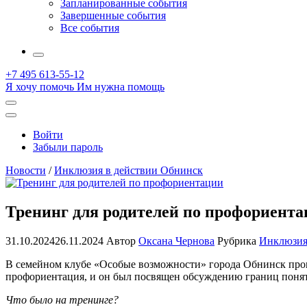
Запланированные события
Завершенные события
Все события
More
+7 495 613-55-12
Я хочу помочь
Им нужна помощь
Открыть
поиск
Профиль
Войти
Забыли пароль
Новости
/
Инклюзия в действии Обнинск
Тренинг для родителей по профориент
31.10.2024
26.11.2024
Автор
Оксана Чернова
Рубрика
Инклюзия
В семейном клубе «Особые возможности» города Обнинск проше
профориентация, и он был посвящен обсуждению границ поняти
Что было на тренинге?