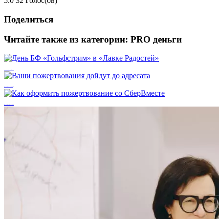
5.0
32
Голос(ов)
Поделиться
Читайте также из категории:
PRO деньги
День БФ «Гольфстрим» в «Лавке Радостей»
Ваши пожертвования дойдут до адресата
Как оформить пожертвование со СберВместе