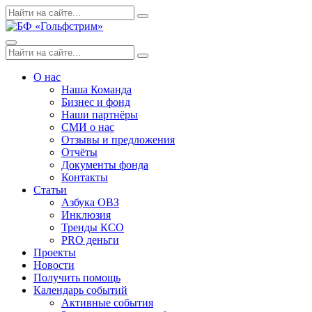
Skip
Поиск
Search
to
по:
content
Menu
Поиск
Search
по:
О нас
Наша Команда
Бизнес и фонд
Наши партнёры
СМИ о нас
Отзывы и предложения
Отчёты
Документы фонда
Контакты
Статьи
Азбука ОВЗ
Инклюзия
Тренды КСО
PRO деньги
Проекты
Новости
Получить помощь
Календарь событий
Активные события