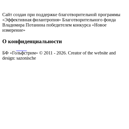
Сайт создан при поддержке благотворительной программы
«Эффективная филантропия» Благотворительного фонда
Владимира Потанина победителем конкурса «Новое
измерение»
О конфиденциальности
Совершая пожертвование, пользователь заключает договор о благотворительном пожертвовании путём акцепта
публичной оферты
Согласие на обработку персональных данных
БФ «Гольфстрим» © 2011 - 2026.
Creator of the website and
design:
sazonische