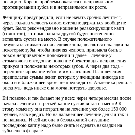
позицию. Корень проблемы оказался в неправильном
протезировании зубов и в неправильном их росте.
Женщину предупредили, если не начать срочно лечиться,
через год-два челюсть самостоятельно держаться вообще не
будет. Было рекомендовано ношение релаксирующих капп
(сплинтов), которые одна за другой будут постепенно
вставлять сустав на место. В случае положительного
результата снимается последняя каппа, делаются накладки на
некоторые зубы, чтобы нижняя челюсть привыкла быть в
новом непривычном положении и далее – лечение у
стоматолога ортодонта: ношение брекетов для исправления
прикуса и положения некоторых зубов. А через два года –
перепротезирование зубов и имплантация. План лечения
предполагал суммы денег, которых у женщины никогда не
было и в ближайшее время не предвидятся. Анжелика решила
рискнуть, ведь иначе она могла потерять здоровье.
Ей повезло, и так бывает не у всех: через четыре месяца после
начала лечения на третьей каппе сустав встал на место! К
этому моменту она потратила на лечение уже более 150 000
рублей, взяв кредит. Но на дальнейшее лечение деньги так и
не нашлись. И сейчас она в безвыходной ситуации:
последнюю каппу надо было снять и сделать накладки на
зубы еще в феврале.