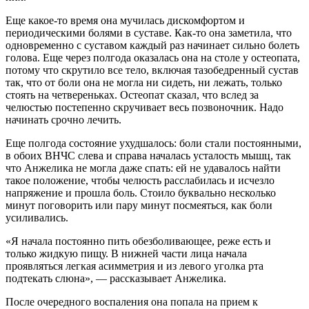
Еще какое-то время она мучилась дискомфортом и
периодическими болями в суставе. Как-то она заметила, что
одновременно с суставом каждый раз начинает сильно болеть
голова. Еще через полгода оказалась она на столе у остеопата,
потому что скрутило все тело, включая тазобедренный сустав
так, что от боли она не могла ни сидеть, ни лежать, только
стоять на четвереньках. Остеопат сказал, что вслед за
челюстью постепенно скручивает весь позвоночник. Надо
начинать срочно лечить.
Еще полгода состояние ухудшалось: боли стали постоянными,
в обоих ВНЧС слева и справа началась усталость мышц, так
что Анжелика не могла даже спать: ей не удавалось найти
такое положение, чтобы челюсть расслабилась и исчезло
напряжение и прошла боль. Стоило буквально несколько
минут поговорить или пару минут посмеяться, как боли
усиливались.
«Я начала постоянно пить обезболивающее, реже есть и
только жидкую пищу. В нижней части лица начала
проявляться легкая асимметрия и из левого уголка рта
подтекать слюна», — рассказывает Анжелика.
После очередного воспаления она попала на прием к