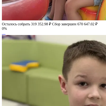
Осталось собрать
319 352.98
₽
Сбор завершен
670 647.02 ₽
0%
Алёша и Егор Мартыновы, 6 лет