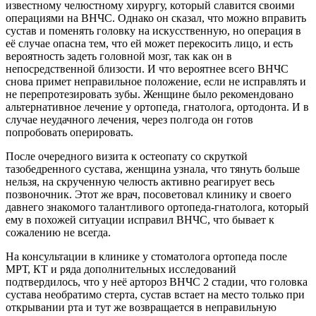
известному челюстному хирургу, который славится своими
операциями на ВНЧС. Однако он сказал, что можно вправить
сустав и поменять головку на искусственную, но операция в
её случае опасна тем, что ей может перекосить лицо, и есть
вероятность задеть головной мозг, так как он в
непосредственной близости. И что вероятнее всего ВНЧС
снова примет неправильное положение, если не исправлять и
не перепротезировать зубы. Женщине было рекомендовано
альтернативное лечение у ортопеда, гнатолога, ортодонта. И в
случае неудачного лечения, через полгода он готов
попробовать оперировать.
После очередного визита к остеопату со скруткой
тазобедренного сустава, женщина узнала, что тянуть больше
нельзя, на скрученную челюсть активно реагирует весь
позвоночник. Этот же врач, посоветовал клинику и своего
давнего знакомого талантливого ортопеда-гнатолога, который
ему в похожей ситуации исправил ВНЧС, что бывает к
сожалению не всегда.
На консультации в клинике у стоматолога ортопеда после
МРТ, КТ и ряда дополнительных исследований
подтвердилось, что у неё артороз ВНЧС 2 стадии, что головка
сустава необратимо стерта, сустав встает на место только при
открывании рта и тут же возвращается в неправильную