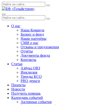
Skip
Поиск
Search
to
по:
content
Menu
Поиск
Search
по:
О нас
Наша Команда
Бизнес и фонд
Наши партнёры
СМИ о нас
Отзывы и предложения
Отчёты
Документы фонда
Контакты
Статьи
Азбука ОВЗ
Инклюзия
Тренды КСО
PRO деньги
Проекты
Новости
Получить помощь
Календарь событий
Активные события