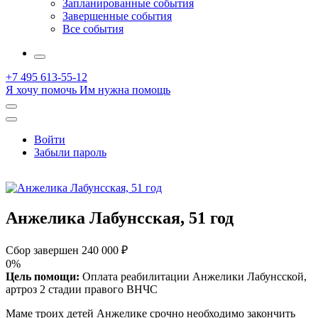
Запланированные события
Завершенные события
Все события
More
+7 495 613-55-12
Я хочу помочь
Им нужна помощь
Открыть
поиск
Профиль
Войти
Забыли пароль
Анжелика Лабунсская, 51 год
Сбор завершен
240 000 ₽
0%
Цель помощи:
Оплата реабилитации Анжелики Лабунсской,
артроз 2 стадии правого ВНЧС
Маме троих детей Анжелике срочно необходимо закончить