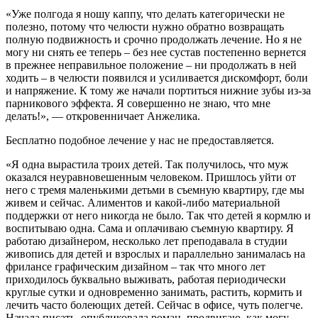
«Уже полгода я ношу каппу, что делать категорически не
полезно, потому что челюсти нужно обратно возвращать
полную подвижность и срочно продолжать лечение. Но я не
могу ни снять ее теперь – без нее сустав постепенно вернется
в прежнее неправильное положение – ни продолжать в ней
ходить – в челюсти появился и усиливается дискомфорт, боли
и напряжение. К тому же начали портиться нижние зубы из-за
парникового эффекта. Я совершенно не знаю, что мне
делать!», — откровенничает Анжелика.
Бесплатно подобное лечение у нас не предоставляется.
«Я одна вырастила троих детей. Так получилось, что муж
оказался неуравновешенным человеком. Пришлось уйти от
него с тремя маленькими детьми в съемную квартиру, где мы
живем и сейчас. Алиментов и какой-либо материальной
поддержки от него никогда не было. Так что детей я кормлю и
воспитываю одна. Сама и оплачиваю съемную квартиру. Я
работаю дизайнером, несколько лет преподавала в студии
живопись для детей и взрослых и параллельно занималась на
фрилансе графическим дизайном – так что много лет
приходилось буквально выживать, работая периодически
круглые сутки и одновременно занимать, растить, кормить и
лечить часто болеющих детей. Сейчас в офисе, чуть полегче.
Начала писать, опубликовала роман, продвигаю, как могу,