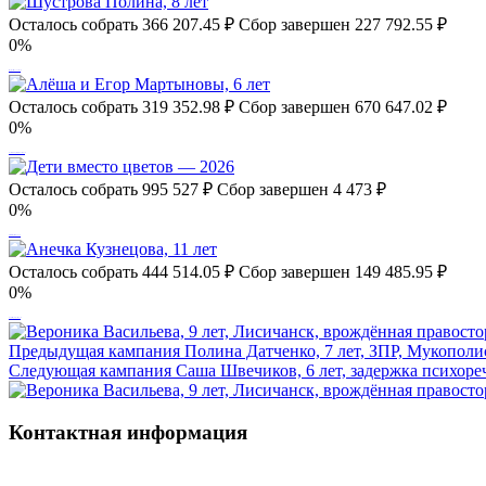
Осталось собрать
366 207.45
₽
Сбор завершен
227 792.55 ₽
0%
Шустрова Полина, 8 лет
Осталось собрать
319 352.98
₽
Сбор завершен
670 647.02 ₽
0%
Алёша и Егор Мартыновы, 6 лет
Осталось собрать
995 527
₽
Сбор завершен
4 473 ₽
0%
Дети вместо цветов — 2026
Осталось собрать
444 514.05
₽
Сбор завершен
149 485.95 ₽
0%
Анечка Кузнецова, 11 лет
Предыдущая кампания
Полина Датченко, 7 лет, ЗПР, Мукополи
Следующая кампания
Саша Швечиков, 6 лет, задержка психоре
Контактная информация