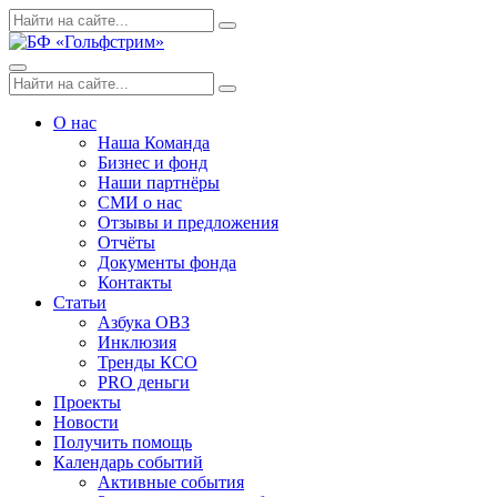
Skip
Поиск
Search
to
по:
content
Menu
Поиск
Search
по:
О нас
Наша Команда
Бизнес и фонд
Наши партнёры
СМИ о нас
Отзывы и предложения
Отчёты
Документы фонда
Контакты
Статьи
Азбука ОВЗ
Инклюзия
Тренды КСО
PRO деньги
Проекты
Новости
Получить помощь
Календарь событий
Активные события