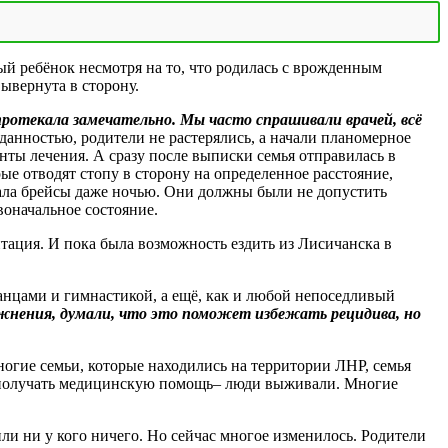
ый ребёнок несмотря на то, что родилась с врожденным
ывернута в сторону.
ротекала замечательно. Мы часто спрашивали врачей, всё
анностью, родители не растерялись, а начали планомерное
нты лечения. А сразу после выписки семья отправилась в
ые отводят стопу в сторону на определенное расстояние,
мала брейсы даже ночью. Они должны были не допустить
воначальное состояние.
итация. И пока была возможность ездить из Лисичанска в
анцами и гимнастикой, а ещё, как и любой непоседливый
жнения, думали, что это поможет избежать рецидива, но
ногие семьи, которые находились на территории ЛНР, семья
, получать медицинскую помощь– люди выживали. Многие
или ни у кого ничего. Но сейчас многое изменилось. Родители