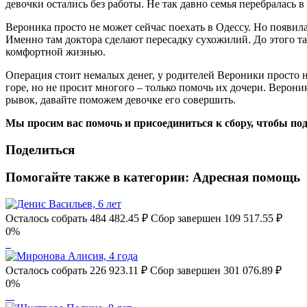
девочки остались без работы. Не так давно семья перебралась 
Вероника просто не может сейчас поехать в Одессу. Но появил
Именно там доктора сделают пересадку сухожилий. До этого т
комфортной жизнью.
Операция стоит немалых денег, у родителей Вероники просто н
горе, но не просит многого – только помочь их дочери. Веро
рывок, давайте поможем девочке его совершить.
Мы просим вас помочь и присоединиться к сбору, чтобы п
Поделиться
Помогайте также в категории:
Адресная помощь
Осталось собрать
484 482.45
₽
Сбор завершен
109 517.55 ₽
0%
Денис Васильев, 6 лет
Осталось собрать
226 923.11
₽
Сбор завершен
301 076.89 ₽
0%
Миронова Алисия, 4 года