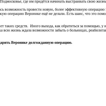
в Подмосковье, где им придётся начинать выстраивать свою жизнь
ась возможность провести новую, более эффективную операцию з
акую операцию Веронике ещё не делали. Есть шанс, что это пом
ет таких средств. Иного выхода, как обратиться за помощью, у 
ника всю жизнь ждала возможности забыть о больницах, реабили
одарить Веронике долгожданную операцию.