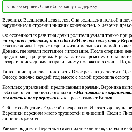
Сбор завершен. Спасибо за вашу поддержку!
Веронике Васильевой девять лет. Она родилась в полной и др
нарушением в строении нижних конечностей. У девочки правост
Об особенностях развития дочки родители узнали только при 
ли хорошо с ребёнком, и ни одно УЗИ не показало, что у Ве
лечение дочки. Первые недели жизни малышка с мамой провела 
Донецк, где начали поэтапное гипсование. После операции дев
предотвращая рецидивы. В результате со временем стопа пост
возврата к исходному неправильному положению стопы. Но, ког
Гипсование пришлось повторить. В тот раз специалисты в Одесс
Одессу, девочка каждый год вместе с мамой проходила осмотр,
Комплекс упражнений, предписанный врачами, Вероника выпол
ребёнок, очень любила догонялки: «
Мы никогда не ограничив
мы опять к нему вернулись…»
– рассказывает Вильяна.
Сейчас сообщение с Одессой прекращено. И возить дочку на ре
Вероники пережила много трудностей и лишений. Люди в Лиси
лишились работы.
Раньше родители Вероники сами поднимали дочь, старались обе