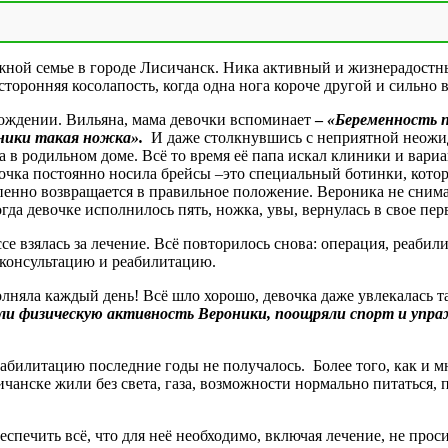
ужной семье в городе Лисичанск. Ника активный и жизнерадостн
оронняя косолапость, когда одна нога короче другой и сильно в
рождении. Вильяна, мама девочки вспоминает
–
«Беременность п
роники такая ножка».
И даже столкнувшись с неприятной неожид
в родильном доме. Всё то время её папа искал клиники и вариа
очка постоянно носила брейсы –это специальный ботинки, котор
епенно возвращается в правильное положение. Вероника не сни
да девочке исполнилось пять, ножка, увы, вернулась в свое пер
е взялась за лечение. Всё повторилось снова: операция, реабил
 консультацию и реабилитацию.
няла каждый день! Всё шло хорошо, девочка даже увлекалась т
али физическую активность Вероники, поощряли спорт и упра
абилитацию последние годы не получалось. Более того, как и м
чанске жили без света, газа, возможности нормально питаться
спечить всё, что для неё необходимо, включая лечение, не прос