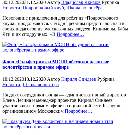
30.12.2020
31.12.2020
Автор
Владислав Якимов
Рубрика
Новости
,
Подростковый клуб
,
Школа волонтёра
Новогодние приключения для ребят из «Подросткового
клуба» продолжаются. Сегодня ребятам предстояло спасти
своих педагогов из рук сказочных злодеев: Кикиморы, Бабы
«%s»
Яги и их сподручных. «В
Подробнее
…
Фонд «Гольфстрим» и МСПИ обсудили развитие
волонтёрства в прямом эфире
18.12.2020
18.12.2020
Автор
Кирилл Синдеев
Рубрика
Новости
,
Школа волонтёра
На днях сотрудники фонда — административный директор
Елена Лесина и менеджер проектов Кирилл Синдеев —
участвовали в прямом эфире в социальной сети Instagram,
«%s»
организованном Московским
Подробнее
…