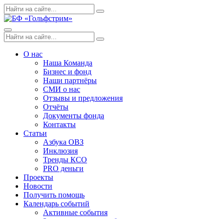
Skip
Поиск
Search
to
по:
content
Menu
Поиск
Search
по:
О нас
Наша Команда
Бизнес и фонд
Наши партнёры
СМИ о нас
Отзывы и предложения
Отчёты
Документы фонда
Контакты
Статьи
Азбука ОВЗ
Инклюзия
Тренды КСО
PRO деньги
Проекты
Новости
Получить помощь
Календарь событий
Активные события