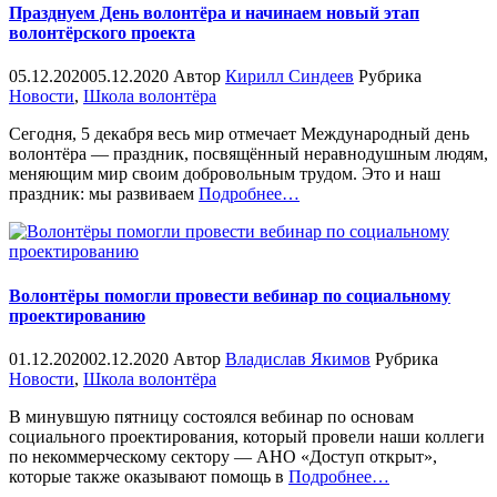
Празднуем День волонтёра и начинаем новый этап
волонтёрского проекта
05.12.2020
05.12.2020
Автор
Кирилл Синдеев
Рубрика
Новости
,
Школа волонтёра
Сегодня, 5 декабря весь мир отмечает Международный день
волонтёра — праздник, посвящённый неравнодушным людям,
меняющим мир своим добровольным трудом. Это и наш
«%s»
праздник: мы развиваем
Подробнее
…
Волонтёры помогли провести вебинар по социальному
проектированию
01.12.2020
02.12.2020
Автор
Владислав Якимов
Рубрика
Новости
,
Школа волонтёра
В минувшую пятницу состоялся вебинар по основам
социального проектирования, который провели наши коллеги
по некоммерческому сектору — АНО «Доступ открыт»,
«%s»
которые также оказывают помощь в
Подробнее
…