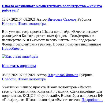
Школа осознанного компетентного волонтёрства – как это
работает?
13.07.2021
04.08.2021
Автор
Вячеслав Сазонов
Рубрика
Новости
,
Школа волонтёра
Вот уже два года проект Школа волонтёра «Вместе весело»
реализуется Благотворительным фондом «Гольфстрим» в
партнёрстве АНО «Вместе весело шагать» при поддержке
Фонда президентских грантов. Проект помогает школьникам
«%s»
Подробнее
…
Как стать индейцем
05.05.2021
07.05.2021
Автор
Владислав Якимов
Рубрика
Новости
,
Школа волонтёра
Участники нашего проекта Школа волонтёров «Вместе
весело» провели инклюзивный праздник «День индейца» для
подопечных КСЦОР «Реутовский». Волонтёры из проекта БФ
«%
«Гольфстрим» Школа волонтёра «Вместе весело,
Подробнее
…