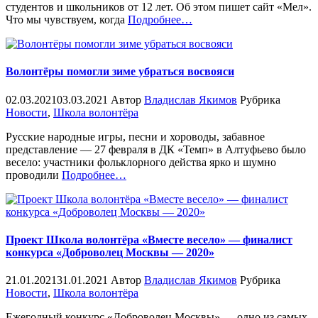
студентов и школьников от 12 лет. Об этом пишет сайт «Мел».
«%s»
Что мы чувствуем, когда
Подробнее
…
Волонтёры помогли зиме убраться восвояси
02.03.2021
03.03.2021
Автор
Владислав Якимов
Рубрика
Новости
,
Школа волонтёра
Русские народные игры, песни и хороводы, забавное
представление — 27 февраля в ДК «Темп» в Алтуфьево было
весело: участники фольклорного действа ярко и шумно
«%s»
проводили
Подробнее
…
Проект Школа волонтёра «Вместе весело» — финалист
конкурса «Доброволец Москвы — 2020»
21.01.2021
31.01.2021
Автор
Владислав Якимов
Рубрика
Новости
,
Школа волонтёра
Ежегодный конкурс «Доброволец Москвы» — одно из самых