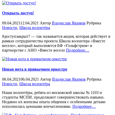
Открыть доступ!
09.04.2021
12.04.2021
Автор
Владислав Якимов
Рубрика
Новости
,
Школа волонтёра
#доступзакрыт? — так называется акция, которая действует в
рамках сотрудничества проекта Школа волонтера «Вместе
весело», который выполняется БФ «Гольфстрим» в
«%s»
партнерстве с АНО «Вместе весело
Подробнее
…
Новая нота в привычном оркестре
06.04.2021
06.04.2021
Автор
Владислав Якимов
Рубрика
Новости
,
Школа волонтёра
Наши волонтёры, ребята из московской школы № 1103 и
студенты МСПИ, продолжают совершенствовать навыки.
Недавно их копилка опыта общения с особенными детьми
«%s»
пополнилась ценными впечатлениями.
Подробнее
…