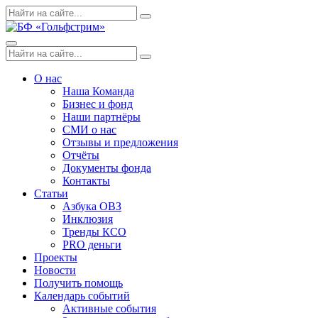
Skip
Поиск
Search
to
по:
content
Menu
Поиск
Search
по:
О нас
Наша Команда
Бизнес и фонд
Наши партнёры
СМИ о нас
Отзывы и предложения
Отчёты
Документы фонда
Контакты
Статьи
Азбука ОВЗ
Инклюзия
Тренды КСО
PRO деньги
Проекты
Новости
Получить помощь
Календарь событий
Активные события