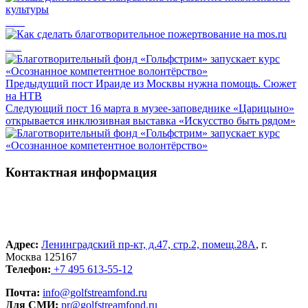
Наша деятельность направлена на развитие инклюзивной культуры
Как сделать благотворительное пожертвование на mos.ru
Предыдущий пост
Ираиде из Москвы нужна помощь. Сюжет
на НТВ
Следующий пост
16 марта в музее-заповеднике «Царицыно»
открывается инклюзивная выставка «Искусство быть рядом»
Контактная информация
Адрес:
Ленинградский пр-кт, д.47, стр.2, помещ.28А
, г.
Москва 125167
Телефон:
+7 495 613-55-12
Почта:
info@golfstreamfond.ru
Для СМИ:
pr@golfstreamfond.ru