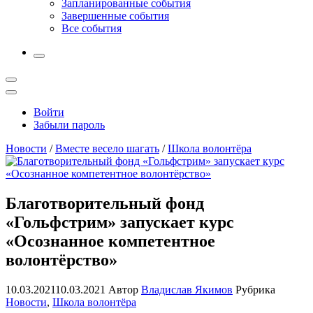
Запланированные события
Завершенные события
Все события
More
Открыть
поиск
Профиль
Войти
Забыли пароль
Новости
/
Вместе весело шагать
/
Школа волонтёра
Благотворительный фонд
«Гольфстрим» запускает курс
«Осознанное компетентное
волонтёрство»
10.03.2021
10.03.2021
Автор
Владислав Якимов
Рубрика
Новости
,
Школа волонтёра