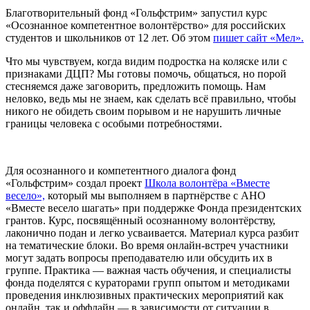
Благотворительный фонд «Гольфстрим» запустил курс
«Осознанное компетентное волонтёрство» для российских
студентов и школьников от 12 лет. Об этом
пишет сайт «Мел».
Что мы чувствуем, когда видим подростка на коляске или с
признаками ДЦП? Мы готовы помочь, общаться, но порой
стесняемся даже заговорить, предложить помощь. Нам
неловко, ведь мы не знаем, как сделать всё правильно, чтобы
никого не обидеть своим порывом и не нарушить личные
границы человека с особыми потребностями.
Для осознанного и компетентного диалога фонд
«Гольфстрим» создал проект
Школа волонтёра «Вместе
весело»,
который мы выполняем в партнёрстве с АНО
«Вместе весело шагать» при поддержке Фонда президентских
грантов. Курс, посвящённый осознанному волонтёрству,
лаконично подан и легко усваивается. Материал курса разбит
на тематические блоки. Во время онлайн-встреч участники
могут задать вопросы преподавателю или обсудить их в
группе. Практика — важная часть обучения, и специалисты
фонда поделятся с кураторами групп опытом и методиками
проведения инклюзивных практических мероприятий как
онлайн, так и оффлайн — в зависимости от ситуации в