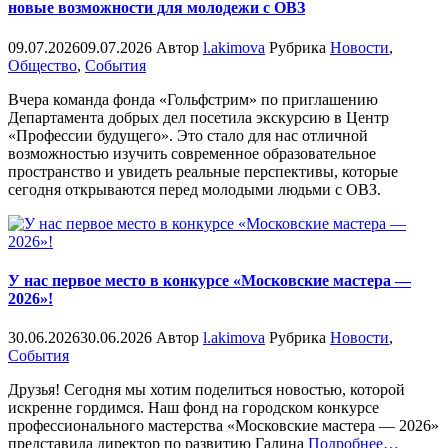
новые возможности для молодежи с ОВЗ
09.07.2026
09.07.2026
Автор
l.akimova
Рубрика
Новости
,
Общество
,
События
Вчера команда фонда «Гольфстрим» по приглашению
Департамента добрых дел посетила экскурсию в Центр
«Профессии будущего». Это стало для нас отличной
возможностью изучить современное образовательное
пространство и увидеть реальные перспективы, которые
сегодня открываются перед молодыми людьми с ОВЗ.
У нас первое место в конкурсе «Московские мастера —
2026»!
30.06.2026
30.06.2026
Автор
l.akimova
Рубрика
Новости
,
События
Друзья! Сегодня мы хотим поделиться новостью, которой
искренне гордимся. Наш фонд на городском конкурсе
профессионального мастерства «Московские мастера — 2026»
«%s»
представила директор по развитию Галина
Подробнее
…