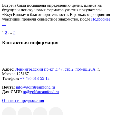
Встреча была посвящена определению целей, планов на
будущее и поиску новых форматов участия покупателей
«ВкусВилла» в благотворительности. В рамках мероприятия
«%
участники провели совместное знакомство, после
Подробнее
…
Пагинация
1
2
…
5
записей
Контактная информация
Адрес:
Ленинградский пр-кт, д.47, стр.2, помещ.28А
, г.
Москва 125167
Телефон:
+7 495 613-55-12
Почта:
info@golfstreamfond.ru
Для СМИ:
pr@golfstreamfond.ru
Отзывы и предложения