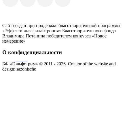
Сайт создан при поддержке благотворительной программы
«Эффективная филантропия» Благотворительного фонда
Владимира Потанина победителем конкурса «Новое
измерение»
О конфиденциальности
Совершая пожертвование, пользователь заключает договор о благотворительном пожертвовании путём акцепта
публичной оферты
Согласие на обработку персональных данных
БФ «Гольфстрим» © 2011 - 2026.
Creator of the website and
design:
sazonische