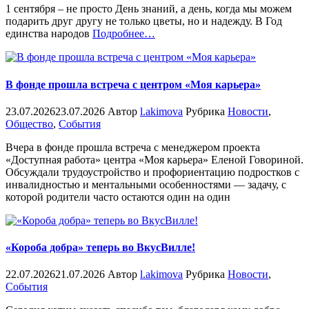
1 сентября – не просто День знаний, а день, когда мы можем
подарить друг другу не только цветы, но и надежду. В Год
«%s»
единства народов
Подробнее
…
В фонде прошла встреча с центром «Моя карьера»
23.07.2026
23.07.2026
Автор
l.akimova
Рубрика
Новости
,
Общество
,
События
Вчера в фонде прошла встреча с менеджером проекта
«Доступная работа» центра «Моя карьера» Еленой Говориной.
Обсуждали трудоустройство и профориентацию подростков с
инвалидностью и ментальными особенностями — задачу, с
которой родители часто остаются один на один
«Короба добра» теперь во ВкусВилле!
22.07.2026
21.07.2026
Автор
l.akimova
Рубрика
Новости
,
События