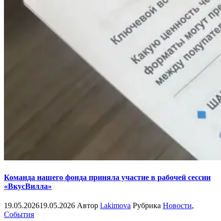
Команда нашего фонда приняла участие в рабочей сессии
«ВкусВилла»
19.05.2026
19.05.2026
Автор
l.akimova
Рубрика
Новости
,
События