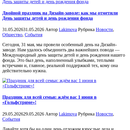
Двойной праздник на Дизайн-заводе: как мы отметили
День защиты детей и день рождения фонда
31.05.2026
31.05.2026
Автор
l.akimova
Рубрика
Новости
,
Общество
,
События
Сегодня, 31 мая, мы провели особенный день на Дизайн-
заводе. Нам удалось объединить два важнейших повода —
Международный день защиты детей и день рождения нашего
фонда. Это был день, наполненный улыбками, теплыми
встречами и, главное, реальной поддержкой тех, кому она
действительно нужна.
Праздник для всей семьи: ждём вас 1 июня в
«Гольфстриме»!
29.05.2026
29.05.2026
Автор
l.akimova
Рубрика
Новости
,
События
Давайте хотя бы на один день отложим взрослые дела и