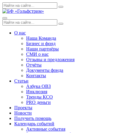
Skip
Поиск
Search
to
по:
content
Menu
Поиск
Search
по:
О нас
Наша Команда
Бизнес и фонд
Наши партнёры
СМИ о нас
Отзывы и предложения
Отчёты
Документы фонда
Контакты
Статьи
Азбука ОВЗ
Инклюзия
Тренды КСО
PRO деньги
Проекты
Новости
Получить помощь
Календарь событий
Активные события