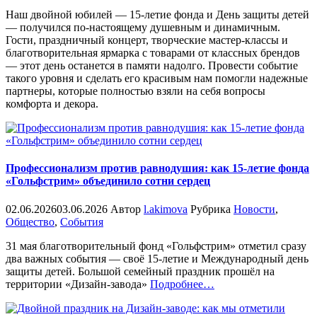
Наш двойной юбилей — 15-летие фонда и День защиты детей
— получился по-настоящему душевным и динамичным.
Гости, праздничный концерт, творческие мастер-классы и
благотворительная ярмарка с товарами от классных брендов
— этот день останется в памяти надолго. Провести событие
такого уровня и сделать его красивым нам помогли надежные
партнеры, которые полностью взяли на себя вопросы
комфорта и декора.
Профессионализм против равнодушия: как 15-летие фонда
«Гольфстрим» объединило сотни сердец
02.06.2026
03.06.2026
Автор
l.akimova
Рубрика
Новости
,
Общество
,
События
31 мая благотворительный фонд «Гольфстрим» отметил сразу
два важных события — своё 15-летие и Международный день
защиты детей. Большой семейный праздник прошёл на
«%s»
территории «Дизайн-завода»
Подробнее
…