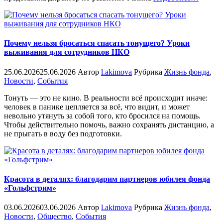
Почему нельзя бросаться спасать тонущего? Уроки
выживания для сотрудников НКО
25.06.2026
25.06.2026
Автор
l.akimova
Рубрика
Жизнь фонда
,
Новости
,
События
Тонуть — это не кино. В реальности всё происходит иначе:
человек в панике цепляется за всё, что видит, и может
невольно утянуть за собой того, кто бросился на помощь.
Чтобы действительно помочь, важно сохранять дистанцию, а
не прыгать в воду без подготовки.
Красота в деталях: благодарим партнеров юбилея фонда
«Гольфстрим»
03.06.2026
03.06.2026
Автор
l.akimova
Рубрика
Жизнь фонда
,
Новости
,
Общество
,
События