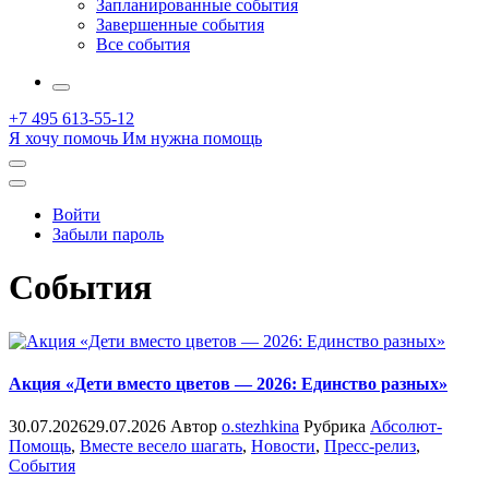
Запланированные события
Завершенные события
Все события
More
+7 495 613-55-12
Я хочу помочь
Им нужна помощь
Открыть
поиск
Профиль
Войти
Забыли пароль
События
Акция «Дети вместо цветов — 2026: Единство разных»
30.07.2026
29.07.2026
Автор
o.stezhkina
Рубрика
Абсолют-
Помощь
,
Вместе весело шагать
,
Новости
,
Пресс-релиз
,
События