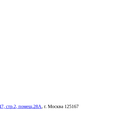
47, стр.2, помещ.28А
, г. Москва 125167