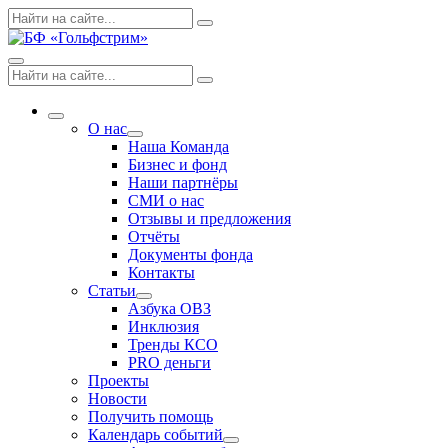
Skip
Поиск
Search
to
по:
content
Menu
Поиск
Search
по:
More
О нас
Expand
Наша Команда
dropdown
Бизнес и фонд
Наши партнёры
СМИ о нас
Отзывы и предложения
Отчёты
Документы фонда
Контакты
Статьи
Expand
Азбука ОВЗ
dropdown
Инклюзия
Тренды КСО
PRO деньги
Проекты
Новости
Получить помощь
Календарь событий
Expand