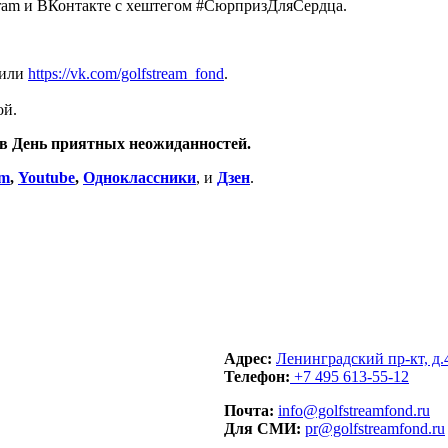
gram и ВКонтакте с хештегом #СюрпризДляСердца.
или
https://vk.com/golfstream_fond
.
ой.
 в День приятных неожиданностей.
am
,
Youtube
,
Одноклассники
, и
Дзен
.
Адрес:
Ленинградский пр-кт, д.
Телефон:
+7 495 613-55-12
Почта:
info@golfstreamfond.ru
Для СМИ:
pr@golfstreamfond.ru