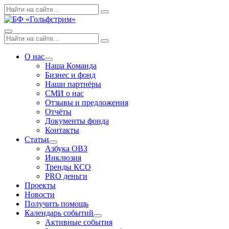
Skip
Поиск
Search
to
по:
content
Menu
Поиск
Search
по:
О нас
Expand
Наша Команда
dropdown
Бизнес и фонд
Наши партнёры
СМИ о нас
Отзывы и предложения
Отчёты
Документы фонда
Контакты
Статьи
Expand
Азбука ОВЗ
dropdown
Инклюзия
Тренды КСО
PRO деньги
Проекты
Новости
Получить помощь
Календарь событий
Expand
Активные события
dropdown