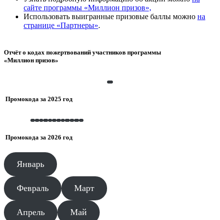
сайте программы «Миллион призов»,
Использовать выигранные призовые баллы можно
на
странице «Партнеры»
.
Отчёт о кодах пожертвований участников программы
«Миллион призов»
СКАЧАТЬ
Промокода за 2025 год
Январь
Февраль
Март
Апрель
Май
Июнь
Июль
Август
Сентябрь
Октябрь
Ноябрь
Декабрь
Промокода за 2026 год
Январь
Февраль
Март
Апрель
Май