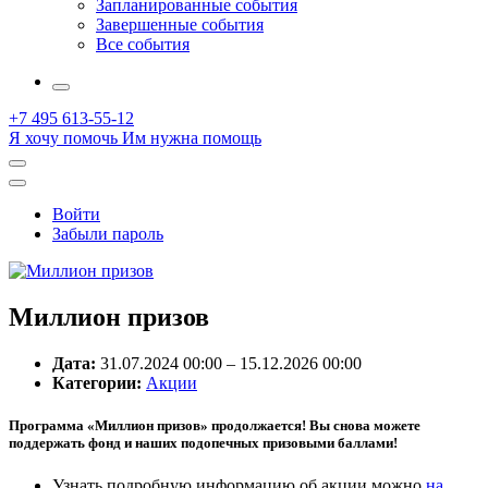
Запланированные события
Завершенные события
Все события
More
+7 495 613-55-12
Я хочу помочь
Им нужна помощь
Открыть
поиск
Профиль
Войти
Забыли пароль
Миллион призов
Дата:
31.07.2024 00:00
–
15.12.2026 00:00
Категории:
Акции
Программа «Миллион призов» продолжается! Вы снова можете
поддержать фонд и наших подопечных призовыми баллами!
Узнать подробную информацию об акции можно
на