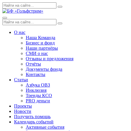
Skip
Поиск
Search
to
по:
content
Menu
Поиск
Search
по:
О нас
Наша Команда
Бизнес и фонд
Наши партнёры
СМИ о нас
Отзывы и предложения
Отчёты
Документы фонда
Контакты
Статьи
Азбука ОВЗ
Инклюзия
Тренды КСО
PRO деньги
Проекты
Новости
Получить помощь
Календарь событий
Активные события