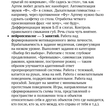
прыгай по коврикам», «Не садись за стол», так как
Артем любит делать вес наооборот. Автоматизация
звуков «Ф», «В» в словах. Дыхательная гимнастика —
например, через протяженное «Фу» Артему нужно было
сдувать салфетку со стола. Отработка четкого
произношения фраз: «не хочу», «не буду».
Дифференциация звуков Б-П в слогах. Контроль
правильного смыкания губ. Речь стала чуть внятнее.
нейропсихолог — 5 занятий.
Работа над
формированием мотивационного звена личности.
Врабатываемость в задание медленная, саморегуляция
на низком уровне. Выполняет задания из категории
«Выбор без выбора». Работаем с телом: глубокое
продавливание, «Бревнышко», самомассаж ушных
раковин, кривляние, построение рожиц — таким
образом улучшается адаптивный ответ
проприорецептивной системы. Работа с тележкой,
катается на руках, лежа на ней. Работа с нежелательным
поведением, подкрепляя желательное. Работа над
просьбой. Заходит на занятие с минимальным
протестным поведением. Игры, направленные на
сформированность схемы тела, представлений о
пространстве и положении тела и объектов
относительно себя и других объектов (что где находится,
кто после, кто за, кто между, кто справа от тебя и т.д.).