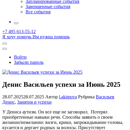
Запланированные события
Завершенные события
Все события
More
+7 495 613-55-12
Я хочу помочь
Им нужна помощь
Открыть
поиск
Профиль
Войти
Забыли пароль
Денис Васильев успехи за Июнь 2025
28.07.2025
28.07.2025
Автор
l.akimova
Рубрика
Васильев
Денис
,
Занятия и успехи
У Дениса аутизм. Он все еще не заговорил. Потерял
приобретенные навыки речи. Способы заявить о своем
желании/нежелании: визги, крики, запрокидывание головы,
кусается и дергает родных за волосы. Присутствует