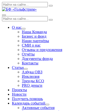
Skip
Поиск
Search
to
по:
content
Menu
Поиск
Search
по:
О нас
Expand
Наша Команда
dropdown
Бизнес и фонд
Наши партнёры
СМИ о нас
Отзывы и предложения
Отчёты
Документы фонда
Контакты
Статьи
Expand
Азбука ОВЗ
dropdown
Инклюзия
Тренды КСО
PRO деньги
Проекты
Новости
Получить помощь
Календарь событий
Expand
Активные события
dropdown