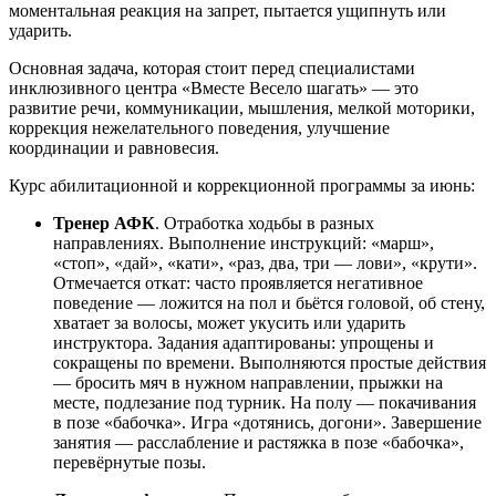
моментальная реакция на запрет, пытается ущипнуть или
ударить.
Основная задача, которая стоит перед специалистами
инклюзивного центра «Вместе Весело шагать» — это
развитие речи, коммуникации, мышления, мелкой моторики,
коррекция нежелательного поведения, улучшение
координации и равновесия.
Курс абилитационной и коррекционной программы за июнь:
Тренер АФК
. Отработка ходьбы в разных
направлениях. Выполнение инструкций: «марш»,
«стоп», «дай», «кати», «раз, два, три — лови», «крути».
Отмечается откат: часто проявляется негативное
поведение — ложится на пол и бьётся головой, об стену,
хватает за волосы, может укусить или ударить
инструктора. Задания адаптированы: упрощены и
сокращены по времени. Выполняются простые действия
— бросить мяч в нужном направлении, прыжки на
месте, подлезание под турник. На полу — покачивания
в позе «бабочка». Игра «дотянись, догони». Завершение
занятия — расслабление и растяжка в позе «бабочка»,
перевёрнутые позы.