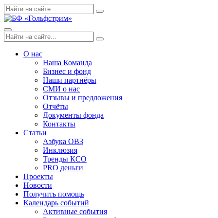
Skip
Поиск
Search
to
по:
content
Menu
Поиск
Search
по:
О нас
Наша Команда
Бизнес и фонд
Наши партнёры
СМИ о нас
Отзывы и предложения
Отчёты
Документы фонда
Контакты
Статьи
Азбука ОВЗ
Инклюзия
Тренды КСО
PRO деньги
Проекты
Новости
Получить помощь
Календарь событий
Активные события