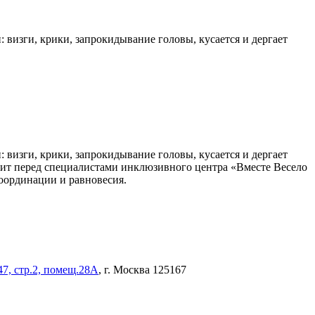
 визги, крики, запрокидывание головы, кусается и дергает
 визги, крики, запрокидывание головы, кусается и дергает
стоит перед специалистами инклюзивного центра «Вместе Весело
оординации и равновесия.
47, стр.2, помещ.28А
, г. Москва 125167