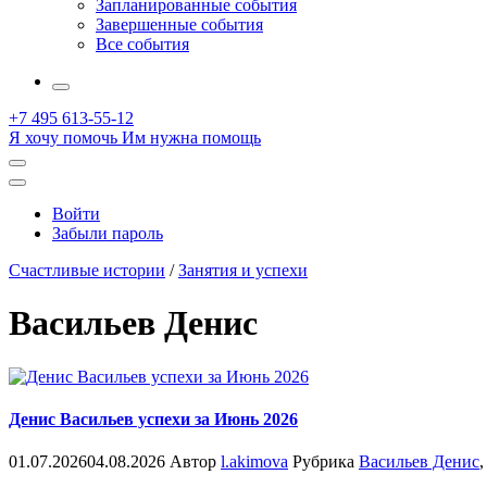
Запланированные события
Завершенные события
Все события
More
+7 495 613-55-12
Я хочу помочь
Им нужна помощь
Открыть
поиск
Профиль
Войти
Забыли пароль
Счастливые истории
/
Занятия и успехи
Васильев Денис
Денис Васильев успехи за Июнь 2026
01.07.2026
04.08.2026
Автор
l.akimova
Рубрика
Васильев Денис