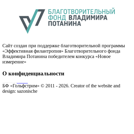
Сайт создан при поддержке благотворительной программы
«Эффективная филантропия» Благотворительного фонда
Владимира Потанина победителем конкурса «Новое
измерение»
О конфиденциальности
Совершая пожертвование, пользователь заключает договор о благотворительном пожертвовании путём акцепта
публичной оферты
Согласие на обработку персональных данных
БФ «Гольфстрим» © 2011 - 2026.
Creator of the website and
design:
sazonische