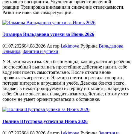
слухового восприятия. Улучшение ориентировочной
реакции.Тренировка внимания и снижение отвлекаемости.
Развитие навыков саморегуляции.
Эльмира Вильданова успехи за Июнь 2026
01.07.2026
04.08.2026
Автор
l.akimova
Рубрика
Вильданова
Эльмира
,
Занятия и успехи
У Эльмиры аутизм. Она беспомощна, как двухлетний ребёнок,
не способный выполнить простейшие действия: налить себе
воду или поесть самостоятельно. После отката вновь
проявилась агрессия, и Эльмира почти перестала говорить,
потеряв интерес к игрушкам и учебе. Девочка боится всего,
впадает в неконтролируемую истерику и пытается навредить
себе. Она не знает, как наладить взаимодействие, потому что
совсем не умеет ориентироваться в обстановке.
Полина Шустрова успехи за Июнь 2026
01.07.2026
04.08.2026
Автор
l.akimova
Рубрика
Занятия и