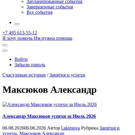
Запланированные события
Завершенные события
Все события
More
+7 495 613-55-12
Я хочу помочь
Им нужна помощь
Открыть
поиск
Профиль
Войти
Забыли пароль
Счастливые истории
/
Занятия и успехи
Максюков Александр
Александр Максюков успехи за Июль 2026
06.08.2026
06.08.2026
Автор
l.akimova
Рубрика
Занятия и
успехи
,
Максюков Александр