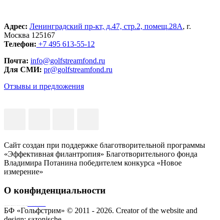
Адрес:
Ленинградский пр-кт, д.47, стр.2, помещ.28А
, г.
Москва 125167
Телефон:
+7 495 613-55-12
Почта:
info@golfstreamfond.ru
Для СМИ:
pr@golfstreamfond.ru
Отзывы и предложения
Сайт создан при поддержке благотворительной программы
«Эффективная филантропия» Благотворительного фонда
Владимира Потанина победителем конкурса «Новое
измерение»
О конфиденциальности
Совершая пожертвование, пользователь заключает договор о благотворительном пожертвовании путём акцепта
публичной оферты
Согласие на обработку персональных данных
БФ «Гольфстрим» © 2011 - 2026.
Creator of the website and
design:
sazonische