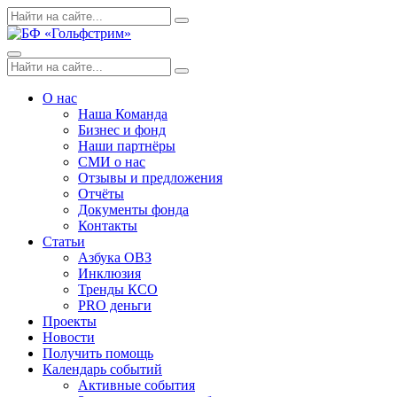
Skip
Поиск
Search
to
по:
content
Menu
Поиск
Search
по:
О нас
Наша Команда
Бизнес и фонд
Наши партнёры
СМИ о нас
Отзывы и предложения
Отчёты
Документы фонда
Контакты
Статьи
Азбука ОВЗ
Инклюзия
Тренды КСО
PRO деньги
Проекты
Новости
Получить помощь
Календарь событий
Активные события