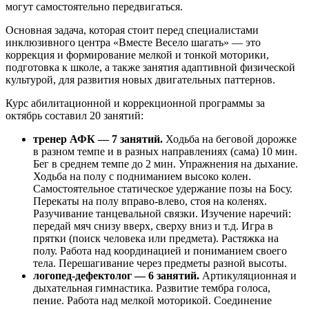
могут самостоятельно передвигаться.
Основная задача, которая стоит перед специалистами
инклюзивного центра «Вместе Весело шагать» — это
коррекция и формирование мелкой и тонкой моторики,
подготовка к школе, а также занятия адаптивной физической
культурой, для развития новых двигательных паттернов.
Курс абилитационной и коррекционной программы за
октябрь составил 20 занятий:
тренер АФК — 7 занятий.
Ходьба на беговой дорожке
в разном темпе и в разных направлениях (сама) 10 мин.
Бег в среднем темпе до 2 мин. Упражнения на дыхание.
Ходьба на полу с подниманием высоко колен.
Самостоятельное статическое удержание позы на Босу.
Перекаты на полу вправо-влево, стоя на коленях.
Разучивание танцевальной связки. Изучение наречий:
передай мяч снизу вверх, сверху вниз и т.д. Игра в
прятки (поиск человека или предмета). Растяжка на
полу. Работа над координацией и пониманием своего
тела. Перешагивание через предметы разной высоты.
логопед-дефектолог — 6 занятий.
Артикуляционная и
дыхательная гимнастика. Развитие тембра голоса,
пение. Работа над мелкой моторикой. Соединение