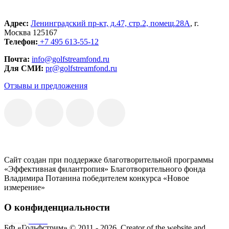
Адрес:
Ленинградский пр-кт, д.47, стр.2, помещ.28А
, г.
Москва 125167
Телефон:
+7 495 613-55-12
Почта:
info@golfstreamfond.ru
Для СМИ:
pr@golfstreamfond.ru
Отзывы и предложения
Сайт создан при поддержке благотворительной программы
«Эффективная филантропия» Благотворительного фонда
Владимира Потанина победителем конкурса «Новое
измерение»
О конфиденциальности
Совершая пожертвование, пользователь заключает договор о благотворительном пожертвовании путём акцепта
публичной оферты
Согласие на обработку персональных данных
БФ «Гольфстрим» © 2011 - 2026.
Creator of the website and