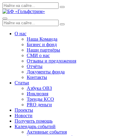
Skip
Поиск
Search
to
по:
content
Menu
Поиск
Search
по:
О нас
Наша Команда
Бизнес и фонд
Наши партнёры
СМИ о нас
Отзывы и предложения
Отчёты
Документы фонда
Контакты
Статьи
Азбука ОВЗ
Инклюзия
Тренды КСО
PRO деньги
Проекты
Новости
Получить помощь
Календарь событий
Активные события