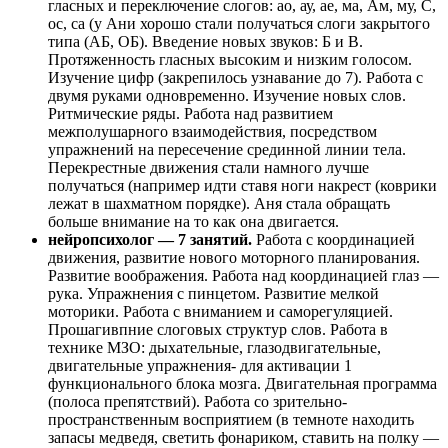
гласных и переключение слогов: ао, ау, ае, ма, Ам, му, С,
ос, са (у Ани хорошо стали получаться слоги закрытого
типа (АБ, ОБ). Введение новых звуков: Б и В.
Протяженность гласных высоким и низким голосом.
Изучение цифр (закрепилось узнавание до 7). Работа с
двумя руками одновременно. Изучение новых слов.
Ритмические ряды. Работа над развитием
межполушарного взаимодействия, посредством
упражнений на пересечение срединной линии тела.
Перекрестные движения стали намного лучше
получаться (например идти ставя ноги накрест (коврики
лежат в шахматном порядке). Аня стала обращать
больше внимание на то как она двигается.
нейропсихолог — 7 занятий.
Работа с координацией
движения, развитие нового моторного планирования.
Развитие воображения. Работа над координацией глаз —
рука. Упражнения с пинцетом. Развитие мелкой
моторики. Работа с вниманием и саморегуляцией.
Прошагивпние слоговых структур слов. Работа в
технике МЗО: дыхательные, глазодвигательные,
двигательные упражнения- для активации 1
функционального блока мозга. Двигательная программа
(полоса препятствий). Работа со зрительно-
пространственным восприятием (в темноте находить
запасы медведя, светить фонариком, ставить на полку —