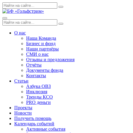
Skip
Поиск
Search
to
по:
content
Menu
Поиск
Search
по:
О нас
Наша Команда
Бизнес и фонд
Наши партнёры
СМИ о нас
Отзывы и предложения
Отчёты
Документы фонда
Контакты
Статьи
Азбука ОВЗ
Инклюзия
Тренды КСО
PRO деньги
Проекты
Новости
Получить помощь
Календарь событий
Активные события