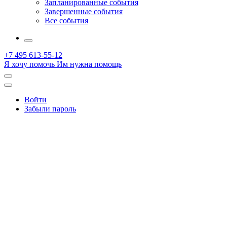
Запланированные события
Завершенные события
Все события
More
+7 495 613-55-12
Я хочу помочь
Им нужна помощь
Открыть
поиск
Профиль
Войти
Забыли пароль