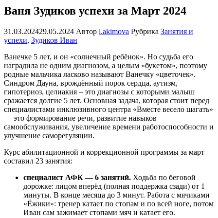
Ваня Зудиков успехи за Март 2024
31.03.2024
29.05.2024
Автор
l.akimova
Рубрика
Занятия и
успехи
,
Зудиков Иван
Ванечке 5 лет, и он «солнечный ребёнок». Но судьба его
наградила не одним диагнозом, а целым «букетом», поэтому
родные мальчика ласково называют Ванечку «цветочек».
Синдром Дауна, врождённый порок сердца, аутизм,
гипотериоз, целиакия – это диагнозы с которыми малыш
сражается долгие 5 лет. Основная задача, которая стоит перед
специалистами инклюзивного центра «Вместе весело шагать»
— это формирование речи, развитие навыков
самообслуживания, увеличение времени работоспособности и
улучшение саморегуляции.
Курс абилитационной и коррекционной программы за март
составил 23 занятия:
специалист АФК — 6 занятий.
Ходьба по беговой
дорожке: лицом вперёд (полная поддержка сзади) от 1
минуты. В конце месяца до 3 минут. Работа с мячиками
«Ёжики»: тренер катает по стопам и по всей ноге, потом
Иван сам зажимает стопами мяч и катает его.