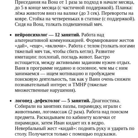
Приседания на Bosu от 1 раза за подход в начале месяца,
до 5 в конце месяца (с частичной поддержкой). Планка:
лёжа животом вниз на валике (до 3 сек). Перевороты на
ковре. Стойка на четвереньках в статике (с поддержкой).
Сидя на Bosu, толкать подвешенный мяч.
нейропсихолог — 12 занятий.
Работа над
альтернативной коммуникацией. Формирование жестов
«дай», «еще», «включи». Работа с телом (толкать ногами
тяжелый мяч так, чтобы сбить кегли). Развитие
имитации: похлопай, погладь живот. Быстро
истощается, между активными заданиям нужен отдых.
Ваня в программе недавно и основное, чем мы с ним
занимаемся — ищем мотивацию и пробуждаем
поисковую деятельность, так как у Вани очень снижен
познавательный интерес и ТМНР (тяжелые
множественные нарушения).
логопед -дефектолог — 5 занятий.
Диагностика.
Собирали на занятиях пазлы, пирамидку, играли с
животными, логомассаж (2 раза). Работа над поиском
предмета. Раскидываем по кабинету колечки от
пирамидки, затем Иван кидает их в ведро.
Невербальный жест «кидай»: поднять руку и ударить по
столу. Получается только с помощью подсказки.