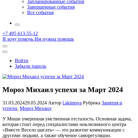
Запланированные события
Завершенные события
Все события
More
+7 495 613-55-12
Я хочу помочь
Им нужна помощь
Открыть
поиск
Профиль
Войти
Забыли пароль
Мороз Михаил успехи за Март 2024
31.03.2024
29.05.2024
Автор
l.akimova
Рубрика
Занятия и
успехи
,
Мороз Михаил
У Миши умеренная умственная отсталость. Основная задача,
которая стоит перед специалистами инклюзивного центра
«Вместе Весело шагать» — это развитие коммуникации с
другими людьми, а также обучение саморегуляции.