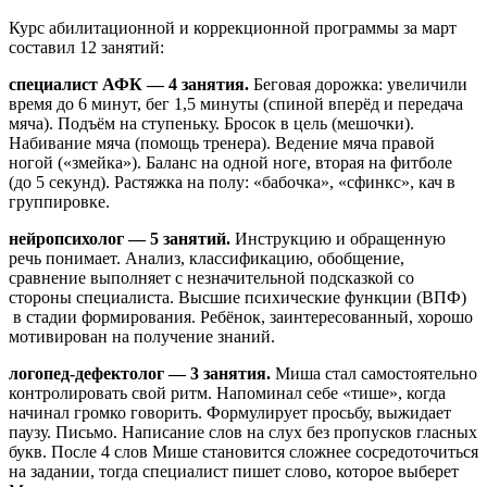
Курс абилитационной и коррекционной программы за март
составил 12 занятий:
специалист АФК — 4 занятия.
Беговая дорожка: увеличили
время до 6 минут, бег 1,5 минуты (спиной вперёд и передача
мяча). Подъём на ступеньку. Бросок в цель (мешочки).
Набивание мяча (помощь тренера). Ведение мяча правой
ногой («змейка»). Баланс на одной ноге, вторая на фитболе
(до 5 секунд). Растяжка на полу: «бабочка», «сфинкс», кач в
группировке.
нейропсихолог — 5 занятий.
Инструкцию и обращенную
речь понимает. Анализ, классификацию, обобщение,
сравнение выполняет с незначительной подсказкой со
стороны специалиста. Высшие психические функции (ВПФ)
в стадии формирования. Ребёнок, заинтересованный, хорошо
мотивирован на получение знаний.
логопед-дефектолог — 3 занятия.
Миша стал самостоятельно
контролировать свой ритм. Напоминал себе «тише», когда
начинал громко говорить. Формулирует просьбу, выжидает
паузу. Письмо. Написание слов на слух без пропусков гласных
букв. После 4 слов Мише становится сложнее сосредоточиться
на задании, тогда специалист пишет слово, которое выберет