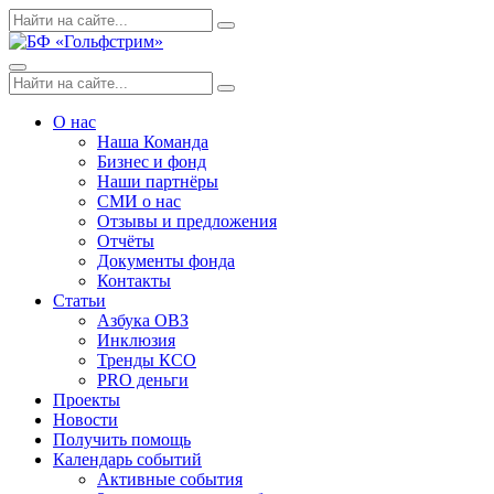
Skip
Поиск
Search
to
по:
content
Menu
Поиск
Search
по:
О нас
Наша Команда
Бизнес и фонд
Наши партнёры
СМИ о нас
Отзывы и предложения
Отчёты
Документы фонда
Контакты
Статьи
Азбука ОВЗ
Инклюзия
Тренды КСО
PRO деньги
Проекты
Новости
Получить помощь
Календарь событий
Активные события