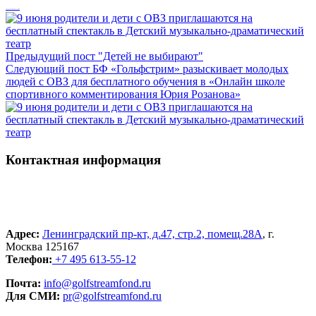
Рекуррентные платежи – важно постоянство
Предыдущий пост
"Детей не выбирают"
Следующий пост
БФ «Гольфстрим» разыскивает молодых
людей с ОВЗ для бесплатного обучения в «Онлайн школе
спортивного комментирования Юрия Розанова»
Контактная информация
Адрес:
Ленинградский пр-кт, д.47, стр.2, помещ.28А
, г.
Москва 125167
Телефон:
+7 495 613-55-12
Почта:
info@golfstreamfond.ru
Для СМИ:
pr@golfstreamfond.ru