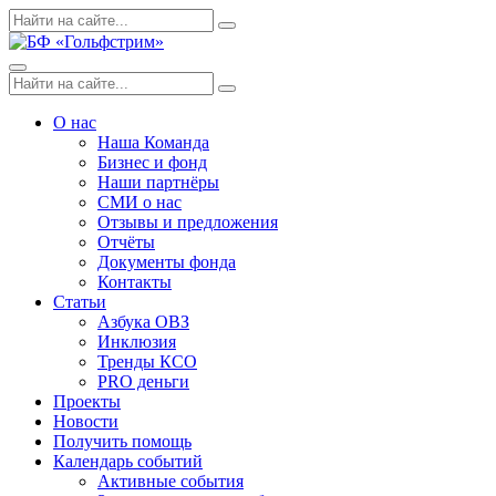
Skip
Поиск
Search
to
по:
content
Menu
Поиск
Search
по:
О нас
Наша Команда
Бизнес и фонд
Наши партнёры
СМИ о нас
Отзывы и предложения
Отчёты
Документы фонда
Контакты
Статьи
Азбука ОВЗ
Инклюзия
Тренды КСО
PRO деньги
Проекты
Новости
Получить помощь
Календарь событий
Активные события