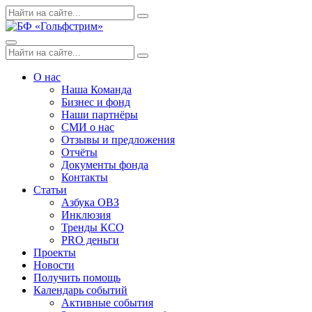
Skip
Поиск
Search
to
по:
content
Menu
Поиск
Search
по:
О нас
Наша Команда
Бизнес и фонд
Наши партнёры
СМИ о нас
Отзывы и предложения
Отчёты
Документы фонда
Контакты
Статьи
Азбука ОВЗ
Инклюзия
Тренды КСО
PRO деньги
Проекты
Новости
Получить помощь
Календарь событий
Активные события