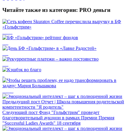
Читайте также из категории:
PRO деньги
Сеть кофеен Skuratov Coffee перечислила выручку в БФ «Гольфстрим»
БФ «Гольфстрим» рейтинг фондов
День БФ «Гольфстрим» в «Лавке Радостей»
Рекуррентные платежи – важно постоянство
Кэшбэк во благо
Чтобы решить проблему, ее надо трансформировать в задачу: Мария Большакова
Предыдущий пост
Отчет | Школа повышения родительской
компетентности "Я родитель"
Следующий пост
Фонд "Гольфстрим" проведет
благотворительный аукцион в рамках Премии Премия
"Successful Ladies Awards" 18 сентября