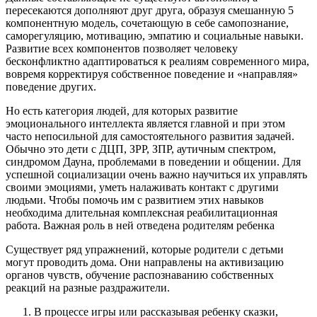
пересекаются дополняют друг друга, образуя смешанную 5
компонентную модель, сочетающую в себе самопознание,
саморегуляцию, мотивацию, эмпатию и социальные навыки.
Развитие всех компонентов позволяет человеку
бесконфликтно адаптироваться к реалиям современного мира,
вовремя корректируя собственное поведение и «направляя»
поведение других.
Но есть категория людей, для которых развитие
эмоционального интеллекта является главной и при этом
часто непосильной для самостоятельного развития задачей.
Обычно это дети с ДЦП, ЗРР, ЗПР, аутичным спектром,
синдромом Дауна, проблемами в поведении и общении. Для
успешной социализации очень важно научиться их управлять
своими эмоциями, уметь налаживать контакт с другими
людьми. Чтобы помочь им с развитием этих навыков
необходима длительная комплексная реабилитационная
работа. Важная роль в ней отведена родителям ребенка
Существует ряд упражнений, которые родители с детьми
могут проводить дома. Они направлены на активизацию
органов чувств, обучение распознаванию собственных
реакций на разные раздражители.
В процессе игры или рассказывая ребенку сказки,