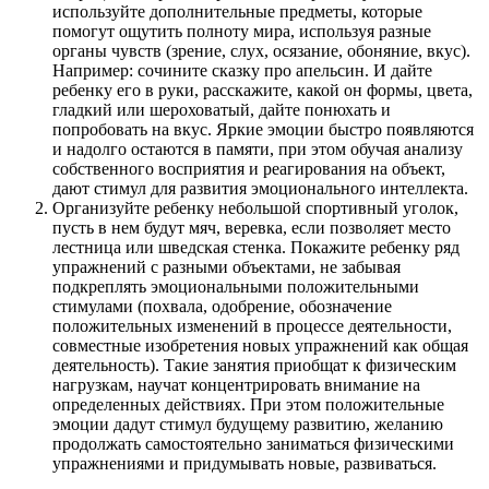
используйте дополнительные предметы, которые
помогут ощутить полноту мира, используя разные
органы чувств (зрение, слух, осязание, обоняние, вкус).
Например: сочините сказку про апельсин. И дайте
ребенку его в руки, расскажите, какой он формы, цвета,
гладкий или шероховатый, дайте понюхать и
попробовать на вкус. Яркие эмоции быстро появляются
и надолго остаются в памяти, при этом обучая анализу
собственного восприятия и реагирования на объект,
дают стимул для развития эмоционального интеллекта.
Организуйте ребенку небольшой спортивный уголок,
пусть в нем будут мяч, веревка, если позволяет место
лестница или шведская стенка. Покажите ребенку ряд
упражнений с разными объектами, не забывая
подкреплять эмоциональными положительными
стимулами (похвала, одобрение, обозначение
положительных изменений в процессе деятельности,
совместные изобретения новых упражнений как общая
деятельность). Такие занятия приобщат к физическим
нагрузкам, научат концентрировать внимание на
определенных действиях. При этом положительные
эмоции дадут стимул будущему развитию, желанию
продолжать самостоятельно заниматься физическими
упражнениями и придумывать новые, развиваться.