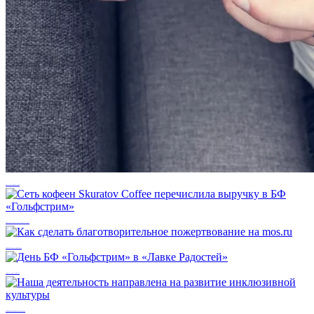
Как оформить пожертвование со СберВместе
Сеть кофеен Skuratov Coffee перечислила выручку в БФ «Гольфстрим»
Как сделать благотворительное пожертвование на mos.ru
День БФ «Гольфстрим» в «Лавке Радостей»
Наша деятельность направлена на развитие инклюзивной культуры