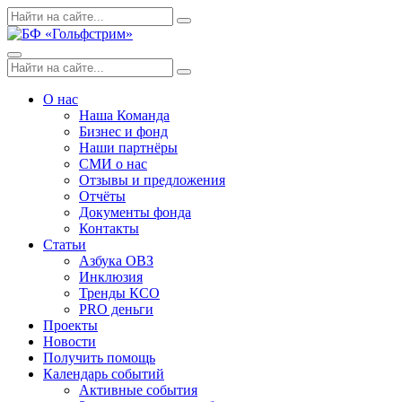
Skip
Поиск
Search
to
по:
content
Menu
Поиск
Search
по:
О нас
Наша Команда
Бизнес и фонд
Наши партнёры
СМИ о нас
Отзывы и предложения
Отчёты
Документы фонда
Контакты
Статьи
Азбука ОВЗ
Инклюзия
Тренды КСО
PRO деньги
Проекты
Новости
Получить помощь
Календарь событий
Активные события