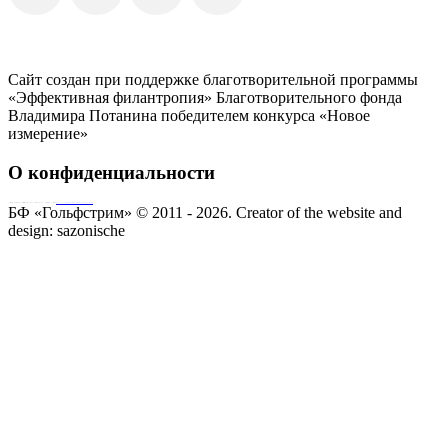
Сайт создан при поддержке благотворительной программы
«Эффективная филантропия» Благотворительного фонда
Владимира Потанина победителем конкурса «Новое
измерение»
О конфиденциальности
Совершая пожертвование, пользователь заключает договор о благотворительном пожертвовании путём акцепта
публичной оферты
Согласие на обработку персональных данных
БФ «Гольфстрим» © 2011 - 2026.
Creator of the website and
design:
sazonische