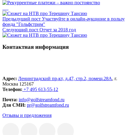
Рекуррентные платежи – важно постоянство
Предыдущий пост
Участвуйте в онлайн-аукционе в пользу
фонда "Гольфстрим"
Следующий пост
Отчет за 2018 год
Контактная информация
Адрес:
Ленинградский пр-кт, д.47, стр.2, помещ.28А
, г.
Москва 125167
Телефон:
+7 495 613-55-12
Почта:
info@golfstreamfond.ru
Для СМИ:
pr@golfstreamfond.ru
Отзывы и предложения