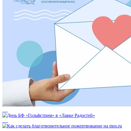
Ваши пожертвования дойдут до адресата
День БФ «Гольфстрим» в «Лавке Радостей»