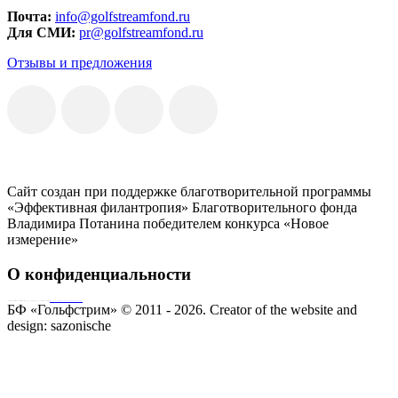
Почта:
info@golfstreamfond.ru
Для СМИ:
pr@golfstreamfond.ru
Отзывы и предложения
Сайт создан при поддержке благотворительной программы
«Эффективная филантропия» Благотворительного фонда
Владимира Потанина победителем конкурса «Новое
измерение»
О конфиденциальности
Совершая пожертвование, пользователь заключает договор о благотворительном пожертвовании путём акцепта
публичной оферты
Согласие на обработку персональных данных
БФ «Гольфстрим» © 2011 - 2026.
Creator of the website and
design:
sazonische