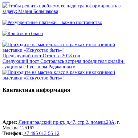
Как сделать благотворительное пожертвование на mos.ru
Чтобы решить проблему, ее надо трансформировать в задачу: Мария Большакова
Рекуррентные платежи – важно постоянство
Кэшбэк во благо
Предыдущий пост
Отчет за 2018 год
Следующий пост
Состоялась встреча победителя онлайн-
аукциона с Русланом Раджаповым
Контактная информация
Адрес:
Ленинградский пр-кт, д.47, стр.2, помещ.28А
, г.
Москва 125167
Телефон:
+7 495 613-55-12