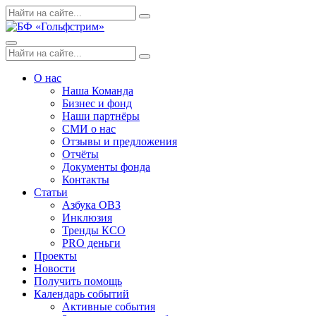
Skip
Поиск
Search
to
по:
content
Menu
Поиск
Search
по:
О нас
Наша Команда
Бизнес и фонд
Наши партнёры
СМИ о нас
Отзывы и предложения
Отчёты
Документы фонда
Контакты
Статьи
Азбука ОВЗ
Инклюзия
Тренды КСО
PRO деньги
Проекты
Новости
Получить помощь
Календарь событий
Активные события