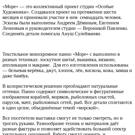
«Море» — это коллективный проект студии «Особые
Художники». Создавался проект на протяжении шести
месяцев и принимали участие в нем семнадцать человек.
Эскизы были выполнены Андреем Дёминым, Евгением
Леоновым и руководителем студии — Вероникой Павленко.
Соединять детали помогала Ануш Сулейманян.
Текстильное монохромное панно «Море» с выполнено в
разных техниках: лоскутное шитьё, вышивка, вязание,
аппликация и макраме. Для его изготовления использованы
— бельевая верёвка, джут, хлопок, лён, вискоза, кожа, замша и
даже бамбук.
В колористическом решении преобладают натуральные
оттенки. Панно содержит символические и фигуративные
изображения кораблей, моряков, рыболовных снастей,
парусов, мачт, рыболовных сетей, рыб. Все детали сплетаются
в одно целое, объединённые темой «морской».
Все посетители выставки смогут не только смотреть, но и
трогать руками. Разнообразие техник и материалов даёт
разные фактуры и позволяет задействовать большой спектр
тактильных ощущений. Работу смогут оценить и