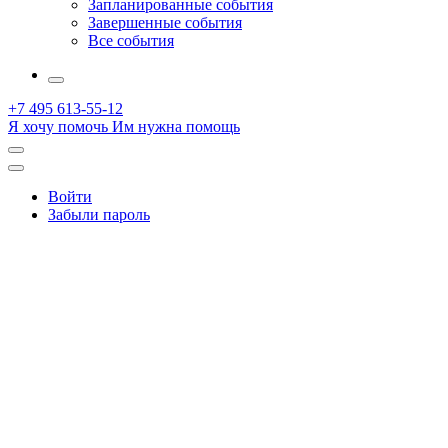
Запланированные события
Завершенные события
Все события
More
+7 495 613-55-12
Я хочу помочь
Им нужна помощь
Открыть
поиск
Профиль
Войти
Забыли пароль