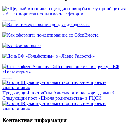
«Щедрый вторник»: еще один повод бизнесу приобщиться к благотворительности вместе с фондом
Ваши пожертвования дойдут до адресата
Как оформить пожертвование со СберВместе
Кэшбэк во благо
День БФ «Гольфстрим» в «Лавке Радостей»
Сеть кофеен Skuratov Coffee перечислила выручку в БФ «Гольфстрим»
Предыдущий пост
«Сны Алисы»: что нас ждет дальше?
Следующий пост
«Школа родительства» в ГЦСИ
Контактная информация