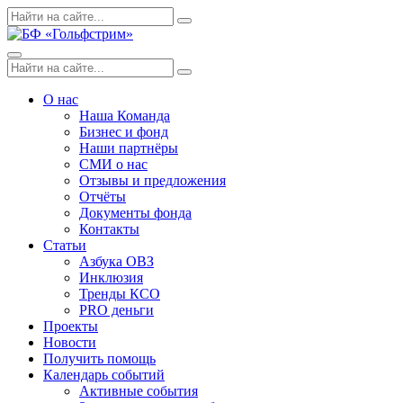
Skip
Поиск
Search
to
по:
content
Menu
Поиск
Search
по:
О нас
Наша Команда
Бизнес и фонд
Наши партнёры
СМИ о нас
Отзывы и предложения
Отчёты
Документы фонда
Контакты
Статьи
Азбука ОВЗ
Инклюзия
Тренды КСО
PRO деньги
Проекты
Новости
Получить помощь
Календарь событий
Активные события