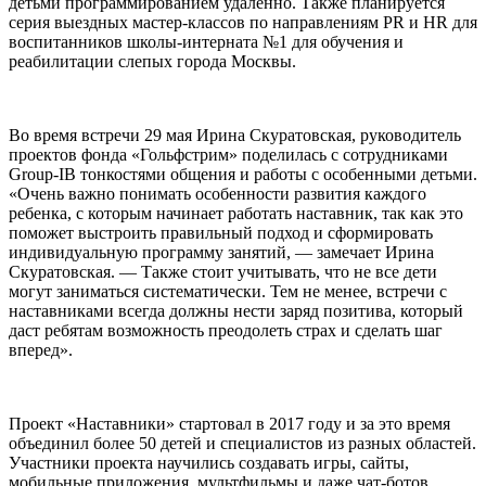
детьми программированием удаленно. Также планируется
серия выездных мастер-классов по направлениям PR и HR для
воспитанников школы-интерната №1 для обучения и
реабилитации слепых города Москвы.
Во время встречи 29 мая Ирина Скуратовская, руководитель
проектов фонда «Гольфстрим» поделилась с сотрудниками
Group-IB тонкостями общения и работы с особенными детьми.
«Очень важно понимать особенности развития каждого
ребенка, с которым начинает работать наставник, так как это
поможет выстроить правильный подход и сформировать
индивидуальную программу занятий, — замечает Ирина
Скуратовская. — Также стоит учитывать, что не все дети
могут заниматься систематически. Тем не менее, встречи с
наставниками всегда должны нести заряд позитива, который
даст ребятам возможность преодолеть страх и сделать шаг
вперед».
Проект «Наставники» стартовал в 2017 году и за это время
объединил более 50 детей и специалистов из разных областей.
Участники проекта научились создавать игры, сайты,
мобильные приложения, мультфильмы и даже чат-ботов,