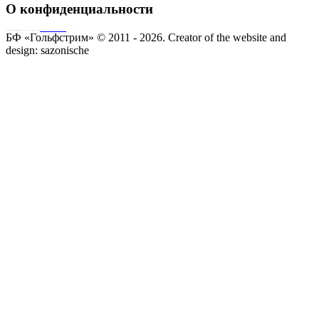
О конфиденциальности
Совершая пожертвование, пользователь заключает договор о благотворительном пожертвовании путём акцепта
публичной оферты
Согласие на обработку персональных данных
БФ «Гольфстрим» © 2011 - 2026.
Creator of the website and
design:
sazonische