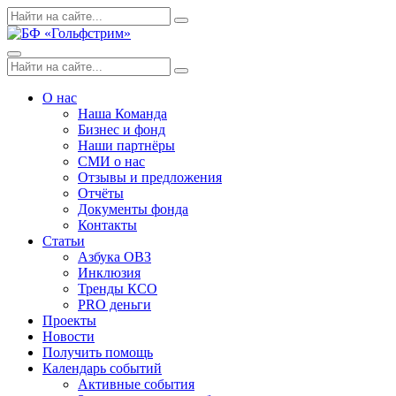
Skip
Поиск
Search
to
по:
content
Menu
Поиск
Search
по:
О нас
Наша Команда
Бизнес и фонд
Наши партнёры
СМИ о нас
Отзывы и предложения
Отчёты
Документы фонда
Контакты
Статьи
Азбука ОВЗ
Инклюзия
Тренды КСО
PRO деньги
Проекты
Новости
Получить помощь
Календарь событий
Активные события