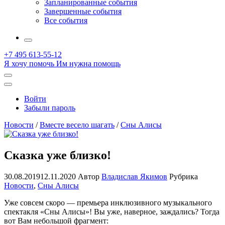
Запланированные события
Завершенные события
Все события
More
+7 495 613-55-12
Я хочу помочь
Им нужна помощь
Открыть
поиск
Профиль
Войти
Забыли пароль
Новости
/
Вместе весело шагать
/
Сны Алисы
Сказка уже близко!
30.08.2019
12.11.2020
Автор
Владислав Якимов
Рубрика
Новости
,
Сны Алисы
Уже совсем скоро — премьера инклюзивного музыкального
спектакля «Сны Алисы»! Вы уже, наверное, заждались? Тогда
вот Вам небольшой фрагмент: