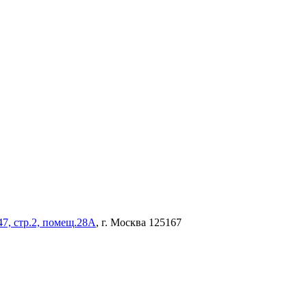
47, стр.2, помещ.28А
, г. Москва 125167