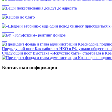
Наша деятельность направлена на развитие инклюзивной культуры
Ваши пожертвования дойдут до адресата
Кэшбэк во благо
«Щедрый вторник»: еще один повод бизнесу приобщиться к благотворительности вместе с фондом
БФ «Гольфстрим» рейтинг фондов
Предыдущий пост
Как работают НКО в РФ узнали обществен
Следующий пост
Выставка «Искусство быть» стартовала в Кр
Контактная информация