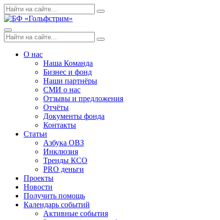
Skip
Поиск
Search
to
по:
content
Menu
Поиск
Search
по:
О нас
Наша Команда
Бизнес и фонд
Наши партнёры
СМИ о нас
Отзывы и предложения
Отчёты
Документы фонда
Контакты
Статьи
Азбука ОВЗ
Инклюзия
Тренды КСО
PRO деньги
Проекты
Новости
Получить помощь
Календарь событий
Активные события