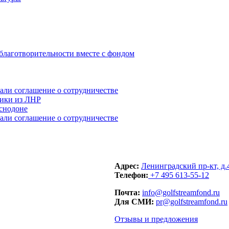
ники из ЛНР
аснодоне
Адрес:
Ленинградский пр-кт, д.
Телефон:
+7 495 613-55-12
Почта:
info@golfstreamfond.ru
Для СМИ:
pr@golfstreamfond.ru
Отзывы и предложения