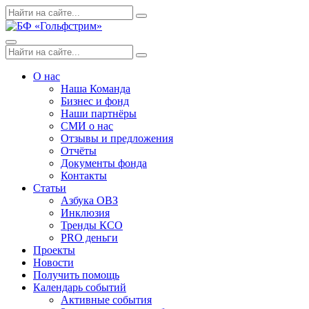
Skip
Поиск
Search
to
по:
content
Menu
Поиск
Search
по:
О нас
Наша Команда
Бизнес и фонд
Наши партнёры
СМИ о нас
Отзывы и предложения
Отчёты
Документы фонда
Контакты
Статьи
Азбука ОВЗ
Инклюзия
Тренды КСО
PRO деньги
Проекты
Новости
Получить помощь
Календарь событий
Активные события