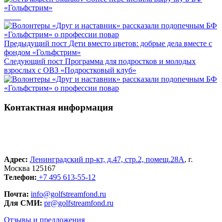
Сеть кофеен Skuratov Coffee перечислила выручку в БФ «Гольфстрим»
Предыдущий пост
Дети вместо цветов: добрые дела вместе с
фондом «Гольфстрим»
Следующий пост
Программа для подростков и молодых
взрослых с ОВЗ «Подростковый клуб»
Контактная информация
Адрес:
Ленинградский пр-кт, д.47, стр.2, помещ.28А
, г.
Москва 125167
Телефон:
+7 495 613-55-12
Почта:
info@golfstreamfond.ru
Для СМИ:
pr@golfstreamfond.ru
Отзывы и предложения