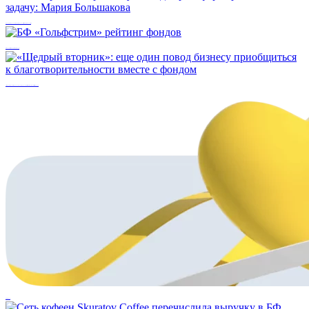
Чтобы решить проблему, ее надо трансформировать в задачу: Мария Большакова
БФ «Гольфстрим» рейтинг фондов
«Щедрый вторник»: еще один повод бизнесу приобщиться к благотворительности вместе с фондом
Кэшбэк во благо