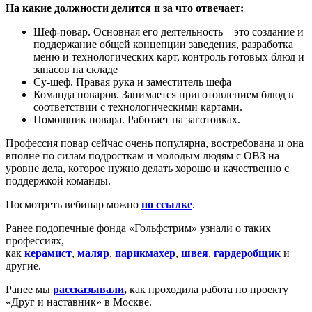
На какие должности делится и за что отвечает:
Шеф-повар. Основная его деятельность – это создание и
поддержание общей концепции заведения, разработка
меню и технологических карт, контроль готовых блюд и
запасов на складе
Су-шеф. Правая рука и заместитель шефа
Команда поваров. Занимается приготовлением блюд в
соответствии с технологическими картами.
Помощник повара. Работает на заготовках.
Профессия повар сейчас очень популярна, востребована и она
вполне по силам подросткам и молодым людям с ОВЗ на
уровне дела, которое нужно делать хорошо и качественно с
поддержкой команды.
Посмотреть вебинар можно
по ссылке
.
Ранее подопечные фонда «Гольфстрим» узнали о таких
профессиях,
как
керамист
,
маляр
,
парикмахер
,
швея
,
гардеробщик
и
другие.
Ранее мы
рассказывали
,
как проходила работа по проекту
«Друг и наставник» в Москве.