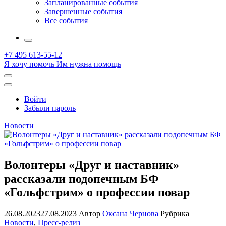
Запланированные события
Завершенные события
Все события
More
+7 495 613-55-12
Я хочу помочь
Им нужна помощь
Открыть
поиск
Профиль
Войти
Забыли пароль
Новости
Волонтеры «Друг и наставник»
рассказали подопечным БФ
«Гольфстрим» о профессии повар
26.08.2023
27.08.2023
Автор
Оксана Чернова
Рубрика
Новости
,
Пресс-релиз