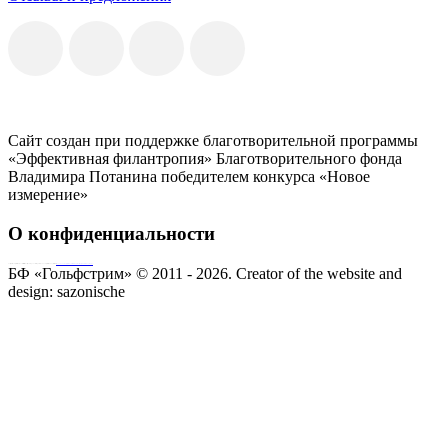
Сайт создан при поддержке благотворительной программы
«Эффективная филантропия» Благотворительного фонда
Владимира Потанина победителем конкурса «Новое
измерение»
О конфиденциальности
Совершая пожертвование, пользователь заключает договор о благотворительном пожертвовании путём акцепта
публичной оферты
Согласие на обработку персональных данных
БФ «Гольфстрим» © 2011 - 2026.
Creator of the website and
design:
sazonische