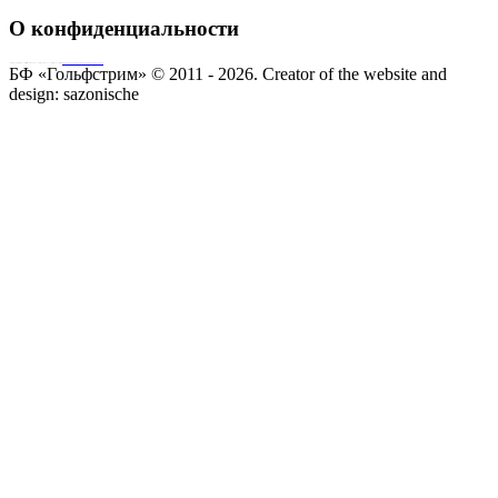
О конфиденциальности
Совершая пожертвование, пользователь заключает договор о благотворительном пожертвовании путём акцепта
публичной оферты
Согласие на обработку персональных данных
БФ «Гольфстрим» © 2011 - 2026.
Creator of the website and
design:
sazonische