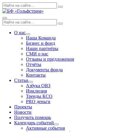
Skip
Поиск
Search
to
по:
content
Menu
Поиск
Search
по:
О нас
Expand
Наша Команда
dropdown
Бизнес и фонд
Наши партнёры
СМИ о нас
Отзывы и предложения
Отчёты
Документы фонда
Контакты
Статьи
Expand
Азбука ОВЗ
dropdown
Инклюзия
Тренды КСО
PRO деньги
Проекты
Новости
Получить помощь
Календарь событий
Expand
Активные события
dropdown