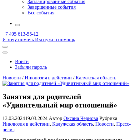
Запланированные события
Завершенные события
Все события
More
+7 495 613-55-12
Я хочу помочь
Им нужна помощь
Открыть
поиск
Профиль
Войти
Забыли пароль
Новости
/
Инклюзия в действии
/
Калужская область
Занятия для родителей
«Удивительный мир отношений»
13.03.2024
19.03.2024
Автор
Оксана Чернова
Рубрика
Инклюзия в действии
,
Калужская область
,
Новости
,
Пресс-
релиз