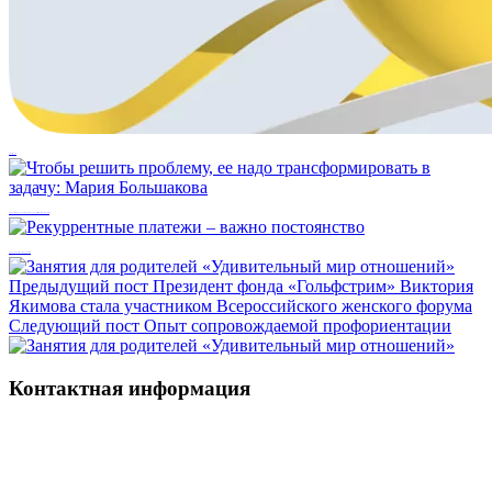
Кэшбэк во благо
Чтобы решить проблему, ее надо трансформировать в задачу: Мария Большакова
Рекуррентные платежи – важно постоянство
Предыдущий пост
Президент фонда «Гольфстрим» Виктория
Якимова стала участником Всероссийского женского форума
Следующий пост
Опыт сопровождаемой профориентации
Контактная информация