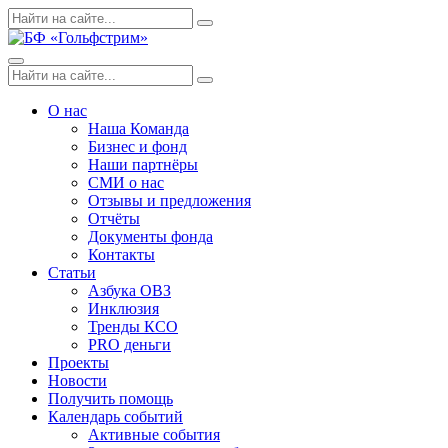
Skip
Поиск
Search
to
по:
content
Menu
Поиск
Search
по:
О нас
Наша Команда
Бизнес и фонд
Наши партнёры
СМИ о нас
Отзывы и предложения
Отчёты
Документы фонда
Контакты
Статьи
Азбука ОВЗ
Инклюзия
Тренды КСО
PRO деньги
Проекты
Новости
Получить помощь
Календарь событий
Активные события