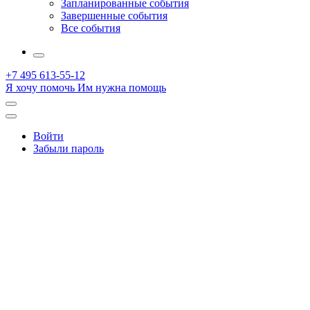
Запланированные события
Завершенные события
Все события
More
+7 495 613-55-12
Я хочу помочь
Им нужна помощь
Открыть
поиск
Профиль
Войти
Забыли пароль