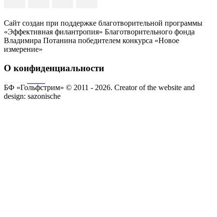
Сайт создан при поддержке благотворительной программы
«Эффективная филантропия» Благотворительного фонда
Владимира Потанина победителем конкурса «Новое
измерение»
О конфиденциальности
Совершая пожертвование, пользователь заключает договор о благотворительном пожертвовании путём акцепта
публичной оферты
Согласие на обработку персональных данных
БФ «Гольфстрим» © 2011 - 2026.
Creator of the website and
design:
sazonische