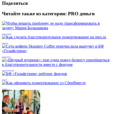
Поделиться
Читайте также из категории:
PRO деньги
Чтобы решить проблему, ее надо трансформировать в задачу: Мария Большакова
Как сделать благотворительное пожертвование на mos.ru
Сеть кофеен Skuratov Coffee перечислила выручку в БФ «Гольфстрим»
«Щедрый вторник»: еще один повод бизнесу приобщиться к благотворительности вместе с фондом
БФ «Гольфстрим» рейтинг фондов
Как оформить пожертвование со СберВместе