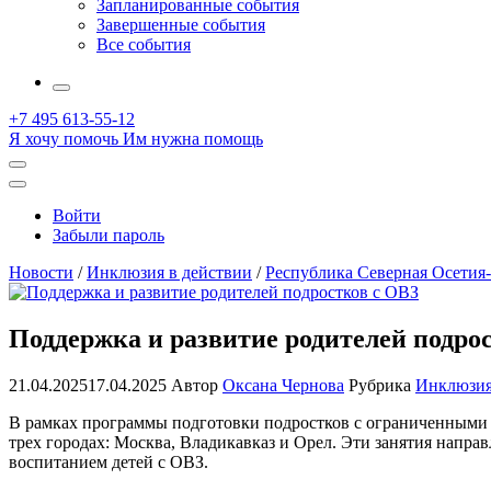
Запланированные события
Завершенные события
Все события
More
+7 495 613-55-12
Я хочу помочь
Им нужна помощь
Открыть
поиск
Профиль
Войти
Забыли пароль
Новости
/
Инклюзия в действии
/
Республика Северная Осетия
Поддержка и развитие родителей подро
21.04.2025
17.04.2025
Автор
Оксана Чернова
Рубрика
Инклюзия
В рамках программы подготовки подростков с ограниченными 
трех городах: Москва, Владикавказ и Орел. Эти занятия напра
воспитанием детей с ОВЗ.