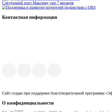
Следующий пост
Максиму уже 7 месяцев
Контактная информация
Сайт создан при поддержке благотворительной программы «Э
О конфиденциальности
Совершая пожертвование, пользователь заключает договор о благотворительном пожертвовании путём акцепта
публичной оферты
Согласие на обработку персональных данных