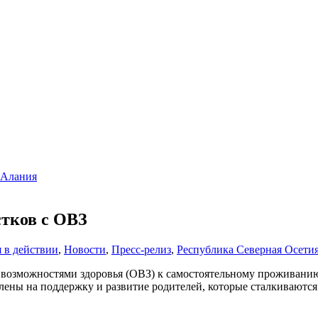
-Алания
стков с ОВЗ
 в действии
,
Новости
,
Пресс-релиз
,
Республика Северная Осети
возможностями здоровья (ОВЗ) к самостоятельному проживанию,
влены на поддержку и развитие родителей, которые сталкиваютс