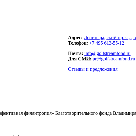
Адрес:
Ленинградский пр-кт, д.
Телефон:
+7 495 613-55-12
Почта:
info@golfstreamfond.ru
Для СМИ:
pr@golfstreamfond.ru
Отзывы и предложения
ффективная филантропия» Благотворительного фонда Владимира