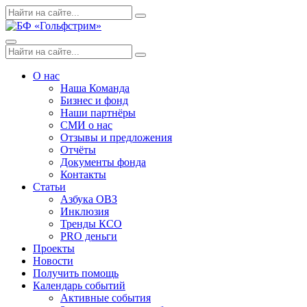
Skip
Поиск
Search
to
по:
content
Menu
Поиск
Search
по:
О нас
Наша Команда
Бизнес и фонд
Наши партнёры
СМИ о нас
Отзывы и предложения
Отчёты
Документы фонда
Контакты
Статьи
Азбука ОВЗ
Инклюзия
Тренды КСО
PRO деньги
Проекты
Новости
Получить помощь
Календарь событий
Активные события