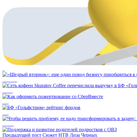
Кэшбэк во благо
«Щедрый вторник»: еще один повод бизнесу приобщиться к благотворительности вместе с фондом
Сеть кофеен Skuratov Coffee перечислила выручку в БФ «Гольфстрим»
Как оформить пожертвование со СберВместе
БФ «Гольфстрим» рейтинг фондов
Чтобы решить проблему, ее надо трансформировать в задачу: Мария Большакова
Предыдущий пост
Сюжет НТВ Лиза Черных