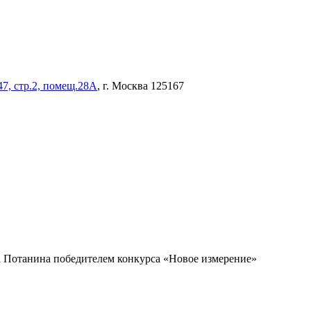
47, стр.2, помещ.28А
, г. Москва 125167
 Потанина победителем конкурса «Новое измерение»