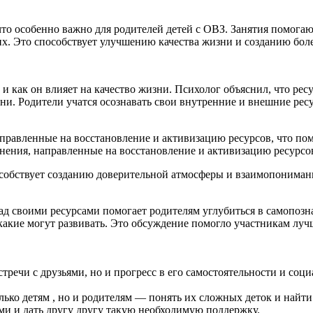
что особенно важно для родителей детей с ОВЗ. Занятия помог
 их. Это способствует улучшению качества жизни и созданию бо
с и как он влияет на качество жизни. Психолог объяснил, что ре
и. Родители учатся осознавать свои внутренние и внешние рес
аправленные на восстановление и активизацию ресурсов, что по
нения, направленные на восстановление и активизацию ресурсо
особствует созданию доверительной атмосферы и взаимопонимани
ад своими ресурсами помогает родителям углубиться в самопозн
какие могут развивать. Это обсуждение помогло участникам луч
встречи с друзьями, но и прогресс в его самостоятельности и со
ько детям , но и родителям — понять их сложных деток и найти 
ами и дать другу другу такую необходимую поддержку.