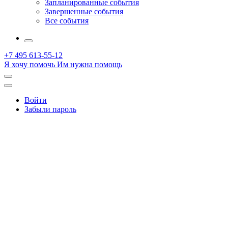
Запланированные события
Завершенные события
Все события
More
+7 495 613-55-12
Я хочу помочь
Им нужна помощь
Открыть
поиск
Профиль
Войти
Забыли пароль