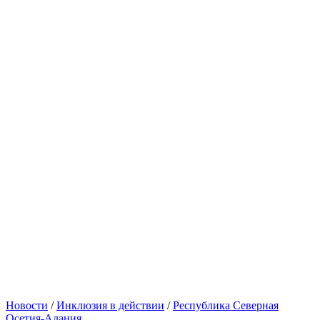
Новости
/
Инклюзия в действии
/
Республика Северная
Осетия-Алания