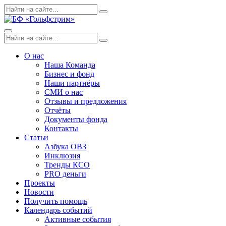
Skip
Поиск
Search
to
по:
content
Menu
Поиск
Search
по:
О нас
Наша Команда
Бизнес и фонд
Наши партнёры
СМИ о нас
Отзывы и предложения
Отчёты
Документы фонда
Контакты
Статьи
Азбука ОВЗ
Инклюзия
Тренды КСО
PRO деньги
Проекты
Новости
Получить помощь
Календарь событий
Активные события