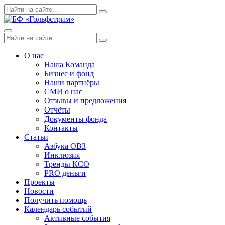
Skip
Поиск
Search
to
по:
content
Menu
Поиск
Search
по:
О нас
Наша Команда
Бизнес и фонд
Наши партнёры
СМИ о нас
Отзывы и предложения
Отчёты
Документы фонда
Контакты
Статьи
Азбука ОВЗ
Инклюзия
Тренды КСО
PRO деньги
Проекты
Новости
Получить помощь
Календарь событий
Активные события