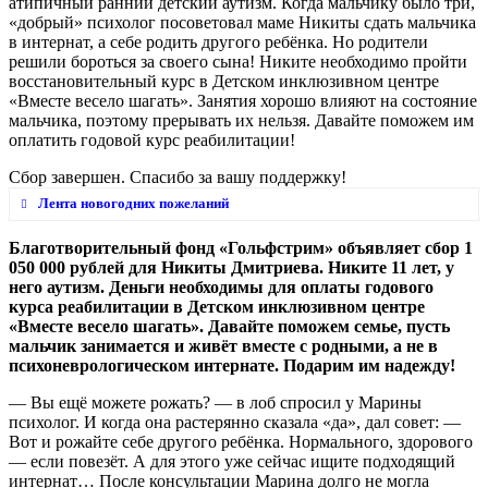
атипичный ранний детский аутизм. Когда мальчику было три,
«добрый» психолог посоветовал маме Никиты сдать мальчика
в интернат, а себе родить другого ребёнка. Но родители
решили бороться за своего сына! Никите необходимо пройти
восстановительный курс в Детском инклюзивном центре
«Вместе весело шагать». Занятия хорошо влияют на состояние
мальчика, поэтому прерывать их нельзя. Давайте поможем им
оплатить годовой курс реабилитации!
Сбор завершен. Спасибо за вашу поддержку!
Лента новогодних пожеланий
Благотворительный фонд «Гольфстрим» объявляет сбор 1
050 000 рублей для Никиты Дмитриева. Никите 11 лет, у
Выздоровления и счастья
него аутизм. Деньги необходимы для оплаты годового
курса реабилитации в Детском инклюзивном центре
Cветлана Кузнецова
21.07.2022, 10:21
«Вместе весело шагать». Давайте поможем семье, пусть
мальчик занимается и живёт вместе с родными, а не в
психоневрологическом интернате. Подарим им надежду!
Удачи!
— Вы ещё можете рожать? — в лоб спросил у Марины
Мария
16.07.2022, 21:05
психолог. И когда она растерянно сказала «да», дал совет: —
Вот и рожайте себе другого ребёнка. Нормального, здорового
— если повезёт. А для этого уже сейчас ищите подходящий
Держись!
интернат… После консультации Марина долго не могла