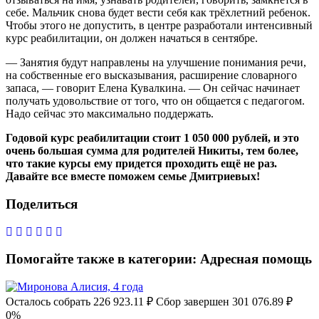
себе. Мальчик снова будет вести себя как трёхлетний ребенок.
Чтобы этого не допустить, в центре разработали интенсивный
Никита, поздравляю тебя с наступающим
курс реабилитации, он должен начаться в сентябре.
Новым годом! В этом году осуществится
— Занятия будут направлены на улучшение понимания речи,
твоё желание. Пусть с тобой рядом всегда
на собственные его высказывания, расширение словарного
будут родные и любимые и твоё настроение
запаса, — говорит Елена Кувалкина. — Он сейчас начинает
получать удовольствие от того, что он общается с педагогом.
будет светлым и радостным!🤩 Всегда знай и
Надо сейчас это максимально поддержать.
помни, что тебя любят❤️
Годовой курс реабилитации стоит 1 050 000 рублей, и это
Василина Петренко
29.12.2021, 20:47
очень большая сумма для родителей Никиты, тем более,
что такие курсы ему придется проходить ещё не раз.
Давайте все вместе поможем семье Дмитриевых!
Дорогой друг, Никита, я сердечно тебя
поздравляю с наступающим новым годом и
Поделиться
Рождеством Христовым!!! Желаю тебе самое
главное крепкого
здоровья,радости,тепла,любви,крепости
Помогайте также в категории:
Адресная помощь
духа,мира и душевного спокойствия на
многая и благая лета!!! Храни тебя Господь
Осталось собрать
226 923.11
₽
Сбор завершен
301 076.89 ₽
🙏🙏🙏💝
0%