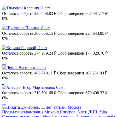
Ольга Задорожная
29.12.2021, 17:05
Миронова Алисия, 4 года
Осталось собрать
326 558.83
₽
Сбор завершен
267 441.17 ₽
Счастливого нового года
0%
Александр Войтов
22.12.2021, 19:15
Тимофей Каленич, 7 лет
Осталось собрать
366 356.15
₽
Сбор завершен
227 643.85 ₽
0%
Будь счастлив, храни тебя Бог!
Шустрова Полина, 8 лет
Михаил Квашнин
22.12.2021, 06:32
Осталось собрать
374 979.24
₽
Сбор завершен
177 020.76 ₽
0%
С наступающим Новым годом!
Кирилл Боровой, 7 лет
AE
21.12.2021, 12:06
Осталось собрать
486 718.11
₽
Сбор завершен
107 281.89 ₽
0%
Желаю Никите в новом году крепкого
Денис Васильев, 6 лет
здоровья и завести новых друзей! А
Осталось собрать
319 501.68
₽
Сбор завершен
670 498.32 ₽
родителям сил и терпения!
0%
Анна Стафеева
19.12.2021, 12:57
Алёша и Егор Мартыновы, 6 лет
Предыдущая кампания
Микаил Яппаров, 6 лет, ДЦП, Уфа
Следующая кампания
Музей музыки для Подросткового клуба