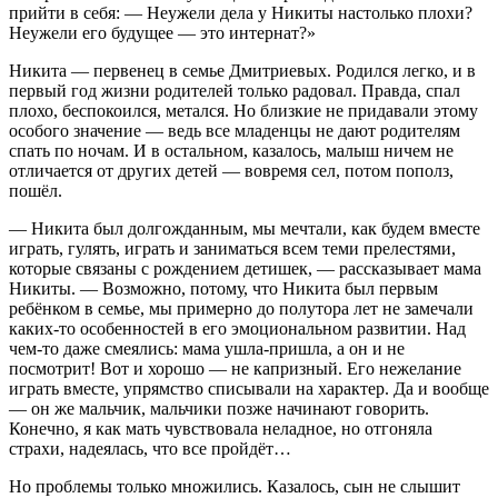
Михаил Майоров
12.07.2022, 17:28
прийти в себя: — Неужели дела у Никиты настолько плохи?
Неужели его будущее — это интернат?»
Никита — первенец в семье Дмитриевых. Родился легко, и в
Господи помоги
первый год жизни родителей только радовал. Правда, спал
Не указывать
28.06.2022, 13:50
плохо, беспокоился, метался. Но близкие не придавали этому
особого значение — ведь все младенцы не дают родителям
спать по ночам. И в остальном, казалось, малыш ничем не
отличается от других детей — вовремя сел, потом пополз,
Держись!
пошёл.
Михаил Майоров
28.06.2022, 13:06
— Никита был долгожданным, мы мечтали, как будем вместе
играть, гулять, играть и заниматься всем теми прелестями,
Здоровья
которые связаны с рождением детишек, — рассказывает мама
Никиты. — Возможно, потому, что Никита был первым
Светлана Маслова
24.06.2022, 23:03
ребёнком в семье, мы примерно до полутора лет не замечали
каких-то особенностей в его эмоциональном развитии. Над
чем-то даже смеялись: мама ушла-пришла, а он и не
Всё БУДЕТ ХОРОШО!!!
посмотрит! Вот и хорошо — не капризный. Его нежелание
играть вместе, упрямство списывали на характер. Да и вообще
Аноним
23.06.2022, 05:24
— он же мальчик, мальчики позже начинают говорить.
Конечно, я как мать чувствовала неладное, но отгоняла
страхи, надеялась, что все пройдёт…
Здоровья!
Но проблемы только множились. Казалось, сын не слышит
Андрей Пипченко
22.06.2022, 14:13