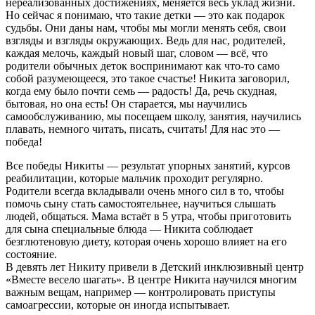
нереализованных достижениях, меняется весь уклад жизни.
Но сейчас я понимаю, что такие детки — это как подарок
Спаси Господи
судьбы. Они даны нам, чтобы мы могли менять себя, свои
взгляды и взгляды окружающих. Ведь для нас, родителей,
Димитрий
07.06.2022, 16:47
каждая мелочь, каждый новый шаг, словом — всё, что
родители обычных деток воспринимают как что-то само
собой разумеющееся, это такое счастье! Никита заговорил,
Господи помоги
когда ему было почти семь — радость! Да, речь скудная,
Не указывать
31.05.2022, 22:16
бытовая, но она есть! Он старается, мы научились
самообслуживанию, мы посещаем школу, занятия, научились
плавать, немного читать, писать, считать! Для нас это —
победа!
Господи помоги
Не указывать
24.05.2022, 11:12
Все победы Никиты — результат упорных занятий, курсов
реабилитации, которые мальчик проходит регулярно.
Родители всегда вкладывали очень много сил в то, чтобы
Желаю вам Божьей помощи на пути к
помочь сыну стать самостоятельнее, научиться слышать
людей, общаться. Мама встаёт в 5 утра, чтобы приготовить
выздоровлению!
для сына специальные блюда — Никита соблюдает
Константин Борисов
05.02.2022, 23:30
безглютеновую диету, которая очень хорошо влияет на его
состояние.
В девять лет Никиту привели в Детский инклюзивный центр
«Вместе весело шагать». В центре Никита научился многим
Желаю успешной реабилитации!
важным вещам, например — контролировать приступы
Анонимно
05.02.2022, 22:38
самоагрессии, которые он иногда испытывает.