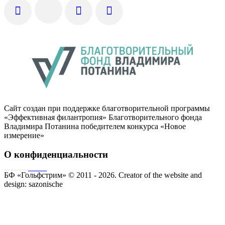
Сайт создан при поддержке благотворительной программы
«Эффективная филантропия» Благотворительного фонда
Владимира Потанина победителем конкурса «Новое
измерение»
О конфиденциальности
Совершая пожертвование, пользователь заключает договор о благотворительном пожертвовании путём акцепта
публичной оферты
Согласие на обработку персональных данных
БФ «Гольфстрим» © 2011 - 2026.
Creator of the website and
design:
sazonische