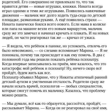
родителей. Его совершенно не привлекало то, что так
нравится детям — новые игрушки, книжки. Никита всегда
играл одними и теми же игрушками. Появились навязчивые
Держись!
движения — мальчик мог долго ходить туда-сюда по детской
площадке, размахивая руками. А ещё появились страхи —
Михаил Майоров
21.06.2022, 22:17
Никита панически боялся всего нового. Если мама в коляске
или папа на машине везли его новым маршрутом, мальчик
сразу же это замечал и начинал кричать и плакать. И на новых
Новых успехов!
людей, он часто реагировал так же — кричал от ужаса.
Ирина Шеина
21.06.2022, 22:10
— Я видела, что ребёнок в панике, но успокоить, отвлечь его
было невозможно, — со слезами вспоминает Марина. — Я не
понимала, почему так происходит и как ему помочь. В два с
Господи, спаси и сохрани
половиной года мы решили показать ребёнка психиатру.
Когда впервые записывались на приём, мне казалось, что это
Данил
21.06.2022, 19:27
катастрофа: мой ребёнок и психиатр! Ну, ничего скоро всё
пройдёт, будем жить как все.
Психиатр объявил Марине, что у Никиты атипичный ранний
Никите Дмитриеву
детский аутизм и умственная отсталость. Родители сразу же
Антон Панченков
21.06.2022, 18:10
начали искать врачей, психологов — любых специалистов,
которые смогут помочь их мальчику. Казалось, что проблему
можно решить.
Любви!!! Здоровья!!!
— Мы думали, всё как-то образуется, рассосётся, пройдёт, —
Есипов Владимир
21.06.2022, 15:38
рассказывает Марина. — Когда он не реагировал на своё имя,