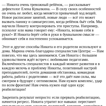
— Никита очень тревожный ребёнок, — рассказывает
дефектолог Елена Кувалкина. — В силу своих особенностей
Желаю успехов в реабилитации!
он очень не любит, когда меняется привычный ход вещей.
Дмитрий Лунёв
04.02.2022, 17:44
Новое расписание занятий, новые люди — всё это может
вызвать панику и самоагрессию, когда ребёнок бьёт себя. Мы
научили Никиту контролировать эти приступы. Например,
Всего наилучшего
психолог или мама говорит ему: «Никита, возьми себя в
руки!» И Никита берёт себя в руки в буквальном смысле —
Мария
04.02.2022, 14:55
обнимает себя и постепенно успокаивается.
Этот и другие способы Никита и его родители используют и
Здоровья!
дома. Марина очень благодарна специалистам Центра: — Нам
повезло, что мы здесь занимаемся. Сам Никита с большим
Виктория Барышева
03.02.2022, 21:41
удовольствием ждёт встреч с любимыми педагогами.
Включённость специалистов в каждый момент развития и в
каждую мелочь и проблему Никиты, позитивный настрой
Всё будет хорошо
преподавателей, почти домашняя обстановка, командная
работа, работа с родителями — всё это даёт нам силы, мы
Олеся Пашовкина
02.02.2022, 10:27
смотрим в будущее с оптимизмом. Нам нужен комплекс, удар
по всем фронтам! Нам очень нужен ещё один курс
реабилитации!
Здоровья, верных друзей и искренних
улыбок!
Закрепить результат непросто: если прервать реабилитацию,
начнется регресс. Никита утратит все навыки: перестанет
Анна Стафеева
23.01.2022, 18:35
отзываться на имя, узнавать родителей, говорить, замкнётся в