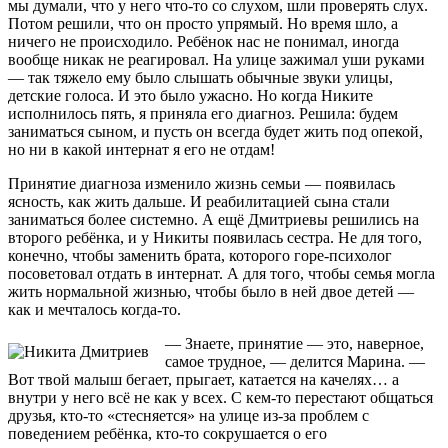
мы думали, что у него что-то со слухом, шли проверять слух.
Потом решили, что он просто упрямый. Но время шло, а
Никита, будь здоров!
ничего не происходило. Ребёнок нас не понимал, иногда
вообще никак не реагировал. На улице зажимал уши руками
Anna Novikova
21.06.2022, 10:29
— так тяжело ему было слышать обычные звуки улицы,
детские голоса. И это было ужасно. Но когда Никите
исполнилось пять, я приняла его диагноз. Решила: будем
Спаси Господи!
заниматься сыном, и пусть он всегда будет жить под опекой,
но ни в какой интернат я его не отдам!
Дмитрий Коровкин
21.06.2022, 09:11
Принятие диагноза изменило жизнь семьи — появилась
ясность, как жить дальше. И реабилитацией сына стали
Скорейшего выздоровления!
заниматься более системно. А ещё Дмитриевы решились на
второго ребёнка, и у Никиты появилась сестра. Не для того,
Максим Владимирович Чумаков
14.06.2022, 10:55
конечно, чтобы заменить брата, которого горе-психолог
посоветовал отдать в интернат. А для того, чтобы семья могла
жить нормальной жизнью, чтобы было в ней двое детей —
Держись!
как и мечталось когда-то.
Михаил Майоров
14.06.2022, 10:48
— Знаете, принятие — это, наверное,
самое трудное, — делится Марина. —
Вот твой малыш бегает, прыгает, катается на качелях… а
Господи помилуй!
внутри у него всё не как у всех. С кем-то перестают общаться
друзья, кто-то «стесняется» на улице из-за проблем с
Не указывать
12.06.2022, 13:13
поведением ребёнка, кто-то сокрушается о его