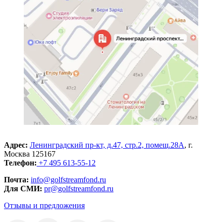
Адрес:
Ленинградский пр-кт, д.47, стр.2, помещ.28А
, г.
Москва 125167
Телефон:
+7 495 613-55-12
Почта:
info@golfstreamfond.ru
Для СМИ:
pr@golfstreamfond.ru
Отзывы и предложения