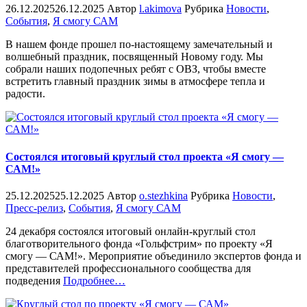
26.12.2025
26.12.2025
Автор
l.akimova
Рубрика
Новости
,
События
,
Я смогу САМ
В нашем фонде прошел по-настоящему замечательный и
волшебный праздник, посвященный Новому году. Мы
собрали наших подопечных ребят с ОВЗ, чтобы вместе
встретить главный праздник зимы в атмосфере тепла и
радости.
Состоялся итоговый круглый стол проекта «Я смогу —
САМ!»
25.12.2025
25.12.2025
Автор
o.stezhkina
Рубрика
Новости
,
Пресс-релиз
,
События
,
Я смогу САМ
24 декабря состоялся итоговый онлайн‑круглый стол
благотворительного фонда «Гольфстрим» по проекту «Я
смогу — САМ!». Мероприятие объединило экспертов фонда и
представителей профессионального сообщества для
«%s»
подведения
Подробнее
…