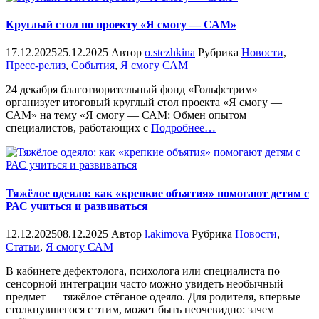
Круглый стол по проекту «Я смогу — САМ»
17.12.2025
25.12.2025
Автор
o.stezhkina
Рубрика
Новости
,
Пресс-релиз
,
События
,
Я смогу САМ
24 декабря благотворительный фонд «Гольфстрим»
организует итоговый круглый стол проекта «Я смогу —
САМ» на тему «Я смогу — САМ: Обмен опытом
«%s»
специалистов, работающих с
Подробнее
…
Тяжёлое одеяло: как «крепкие объятия» помогают детям с
РАС учиться и развиваться
12.12.2025
08.12.2025
Автор
l.akimova
Рубрика
Новости
,
Статьи
,
Я смогу САМ
В кабинете дефектолога, психолога или специалиста по
сенсорной интеграции часто можно увидеть необычный
предмет — тяжёлое стёганое одеяло. Для родителя, впервые
столкнувшегося с этим, может быть неочевидно: зачем