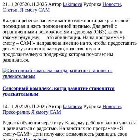
21.11.2025
20.11.2025
Автор
l.akimova
Рубрика
Новости
,
Статьи
,
Я смогу САМ
Каждый ребенок заслуживает возможности раскрыть свой
потенциал и жить полноценной жизнью. Для детей с
ограниченными возможностями здоровья (ОВЗ) ключ к
такому будущему — это абилитация. Наша программа «Я
смогу – САМ!» направлена именно на то, чтобы предоставить
детям эту жизненно важную, качественную и
продолжительную поддержку, которая помогает им
развиваться.
Сенсорный комплекс: когда развитие становится
увлекательным
14.11.2025
20.11.2025
Автор
l.akimova
Рубрика
Новости
,
Пресс-релиз
,
Я смогу САМ
Радость обучения через игру Каждому ребёнку важно учиться
и развиваться с радостью. На занятиях по программе «Я
смогу-САМ!» дети получают возможность развивать свои
«%s»
навыки в
Подробнее
…