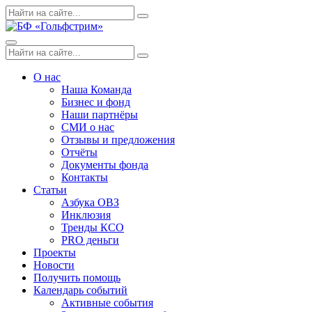
Skip
Поиск
Search
to
по:
content
Menu
Поиск
Search
по:
О нас
Наша Команда
Бизнес и фонд
Наши партнёры
СМИ о нас
Отзывы и предложения
Отчёты
Документы фонда
Контакты
Статьи
Азбука ОВЗ
Инклюзия
Тренды КСО
PRO деньги
Проекты
Новости
Получить помощь
Календарь событий
Активные события