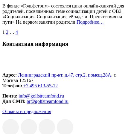
В фонде «Гольфстрим» состоялся цикл онлайн-занятий для
родителей, посвящённых теме социализации детей с ОВЗ.
«Социализация. Социализация, её задачи. Препятствия на
«%s»
пути» На первом занятии родители
Подробнее
…
Пагинация
1
2
…
4
записей
Контактная информация
Адрес:
Ленинградский пр-кт, д.47, стр.2, помещ.28А
, г.
Москва 125167
Телефон:
+7 495 613-55-12
Почта:
info@golfstreamfond.ru
Для СМИ:
pr@golfstreamfond.ru
Отзывы и предложения