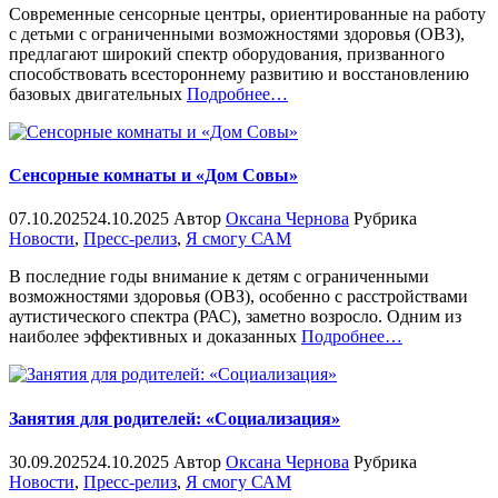
Современные сенсорные центры, ориентированные на работу
с детьми с ограниченными возможностями здоровья (ОВЗ),
предлагают широкий спектр оборудования, призванного
способствовать всестороннему развитию и восстановлению
«%s»
базовых двигательных
Подробнее
…
Сенсорные комнаты и «Дом Совы»
07.10.2025
24.10.2025
Автор
Оксана Чернова
Рубрика
Новости
,
Пресс-релиз
,
Я смогу САМ
В последние годы внимание к детям с ограниченными
возможностями здоровья (ОВЗ), особенно с расстройствами
аутистического спектра (РАС), заметно возросло. Одним из
«%s»
наиболее эффективных и доказанных
Подробнее
…
Занятия для родителей: «Социализация»
30.09.2025
24.10.2025
Автор
Оксана Чернова
Рубрика
Новости
,
Пресс-релиз
,
Я смогу САМ