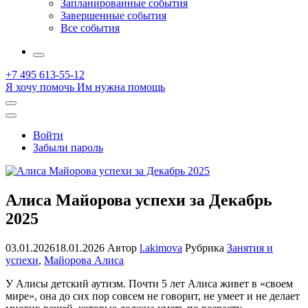
Запланированные события
Завершенные события
Все события
More
+7 495 613-55-12
Я хочу помочь
Им нужна помощь
Открыть
поиск
Профиль
Войти
Забыли пароль
Алиса Майорова успехи за Декабрь
2025
03.01.2026
18.01.2026
Автор
l.akimova
Рубрика
Занятия и
успехи
,
Майорова Алиса
У Алисы детский аутизм. Почти 5 лет Алиса живет в «своем
мире», она до сих пор совсем не говорит, не умеет и не делает