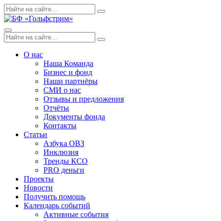
Skip
Поиск
Search
to
по:
content
Menu
Поиск
Search
по:
О нас
Наша Команда
Бизнес и фонд
Наши партнёры
СМИ о нас
Отзывы и предложения
Отчёты
Документы фонда
Контакты
Статьи
Азбука ОВЗ
Инклюзия
Тренды КСО
PRO деньги
Проекты
Новости
Получить помощь
Календарь событий
Активные события