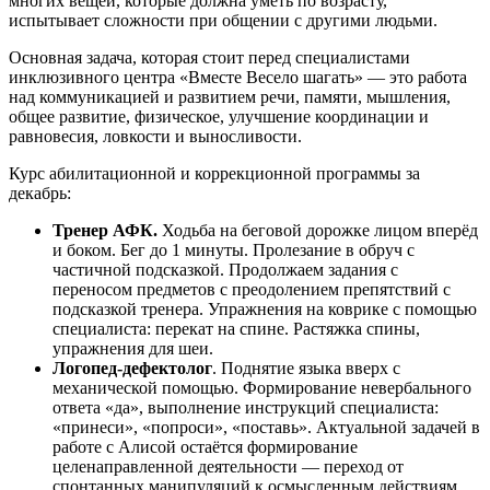
многих вещей, которые должна уметь по возрасту,
испытывает сложности при общении с другими людьми.
Основная задача, которая стоит перед специалистами
инклюзивного центра «Вместе Весело шагать» — это работа
над коммуникацией и развитием речи, памяти, мышления,
общее развитие, физическое, улучшение координации и
равновесия, ловкости и выносливости.
Курс абилитационной и коррекционной программы за
декабрь:
Тренер АФК.
Ходьба на беговой дорожке лицом вперёд
и боком. Бег до 1 минуты. Пролезание в обруч с
частичной подсказкой. Продолжаем задания с
переносом предметов с преодолением препятствий с
подсказкой тренера. Упражнения на коврике с помощью
специалиста: перекат на спине. Растяжка спины,
упражнения для шеи.
Логопед-дефектолог
. Поднятие языка вверх с
механической помощью. Формирование невербального
ответа «да», выполнение инструкций специалиста:
«принеси», «попроси», «поставь». Актуальной задачей в
работе с Алисой остаётся формирование
целенаправленной деятельности — переход от
спонтанных манипуляций к осмысленным действиям,