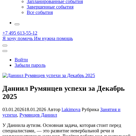
Запланированные события
Завершенные события
Все события
More
+7 495 613-55-12
Я хочу помочь
Им нужна помощь
Открыть
поиск
Профиль
Войти
Забыли пароль
Даниил Румянцев успехи за Декабрь
2025
03.01.2026
18.01.2026
Автор
l.akimova
Рубрика
Занятия и
успехи
,
Румянцев Даниил
У Даниила аутизм. Основная задача, которая стоит перед
специалистами, — это развитие невербальной речи и