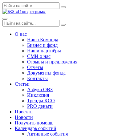
Skip
Поиск
Search
to
по:
content
Menu
Поиск
Search
по:
О нас
Наша Команда
Бизнес и фонд
Наши партнёры
СМИ о нас
Отзывы и предложения
Отчёты
Документы фонда
Контакты
Статьи
Азбука ОВЗ
Инклюзия
Тренды КСО
PRO деньги
Проекты
Новости
Получить помощь
Календарь событий
Активные события