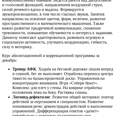
коммуникативных навыков. Ведётся работа над дыхательной
и голосовой функцией, направлением воздушной струи,
силой речевого вдоха и выдоха. Формируется
звукопроизношение, в том числе гласных звуков. Занятия
направлены на освоение цветов, форм, величин, развитие
пространственного и математического мышления. Также
важно развитие предречевой коммуникации, снижение
тревожности, повышение обучаемости и интереса к заданиям.
Даниилу помогают адаптироваться, развивать игровую и
социальную активность, улучшать координацию, гибкость,
силу и моторику.
Курс абилитационной и коррекционной программы за
декабрь:
Тренер АФК
. Ходьба на беговой дорожке лицом вперед
и спиной, бег не выполняет. Отработка переноса центра
тяжести на балансировочной доске. Упражнения на
концентрацию внимания. Игра «Собери букет».
Комплекс для плеч у стены. На коврике отработка
положения лежа на боку. Растяжка спины.
Логопед-дефектолог
. Развитие общей моторики: повтор
действий за персонажем и специалистом. Развитие
понимания речи: демонстрация действий и выполнение
упражнений. Дифференциация ответов «да/нет»
невербально с помощью дидактических игр —