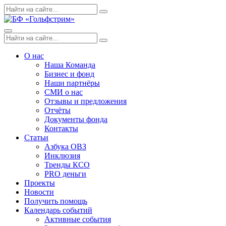
Skip
Поиск
Search
to
по:
content
Menu
Поиск
Search
по:
О нас
Наша Команда
Бизнес и фонд
Наши партнёры
СМИ о нас
Отзывы и предложения
Отчёты
Документы фонда
Контакты
Статьи
Азбука ОВЗ
Инклюзия
Тренды КСО
PRO деньги
Проекты
Новости
Получить помощь
Календарь событий
Активные события