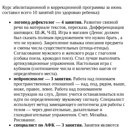
Курс абилитационной и коррекционной программы за июнь
составил всего 10 занятий (по здоровью ребенка):
логопед-дефектолог — 4 занятия.
Развитие связной
речи на материале текстов, пересказа. Дифференциация
шипящих: Ш-Ж, Ч-Щ. Игра в магазин (Денис должен
был сказать полным предложением что нужно брать , а
что не нужно). Закрепление навыка описания предмета
и смены числа существительных (птица-птицы).
Согласование мужского и женского рода с глаголом
(собака поела, крокодил поел). Стал лучше выполнять
артикуляционные упражнения. Настольная игра с
кубиком (соотношение числа и количество шагов от
определённого места).
нейропсихолог — 3 занятия.
Работа над понимаем
пространственных отношений — над, под, рядом, выше,
ниже, правее, левее. Работа над пониманием
инструкции на слух, Денис учится останавливаться или
идти по определенному звуковому сигналу. Специалист
использует метод замещающего онтогенеза для работы с
телом — через двигательные, дыхательные и
глазодвигательные упражнения. Счет. Мозайка.
Рисование.
специалист по АФК — 3 занятия.
Занятия являются