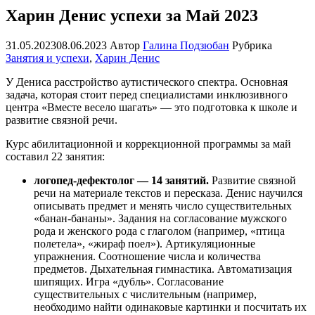
Харин Денис успехи за Май 2023
31.05.2023
08.06.2023
Автор
Галина Подзюбан
Рубрика
Занятия и успехи
,
Харин Денис
У Дениса расстройство аутистического спектра. Основная
задача, которая стоит перед специалистами инклюзивного
центра «Вместе весело шагать» — это подготовка к школе и
развитие связной речи.
Курс абилитационной и коррекционной программы за май
составил 22 занятия:
логопед-дефектолог — 14 занятий.
Развитие связной
речи на материале текстов и пересказа. Денис научился
описывать предмет и менять число существительных
«банан-бананы». Задания на согласование мужского
рода и женского рода с глаголом (например, «птица
полетела», «жираф поел»). Артикуляционные
упражнения. Соотношение числа и количества
предметов. Дыхательная гимнастика. Автоматизация
шипящих. Игра «дубль». Согласование
существительных с числительным (например,
необходимо найти одинаковые картинки и посчитать их