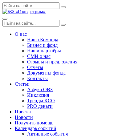
Skip
Поиск
Search
to
по:
content
Menu
Поиск
Search
по:
О нас
Наша Команда
Бизнес и фонд
Наши партнёры
СМИ о нас
Отзывы и предложения
Отчёты
Документы фонда
Контакты
Статьи
Азбука ОВЗ
Инклюзия
Тренды КСО
PRO деньги
Проекты
Новости
Получить помощь
Календарь событий
Активные события