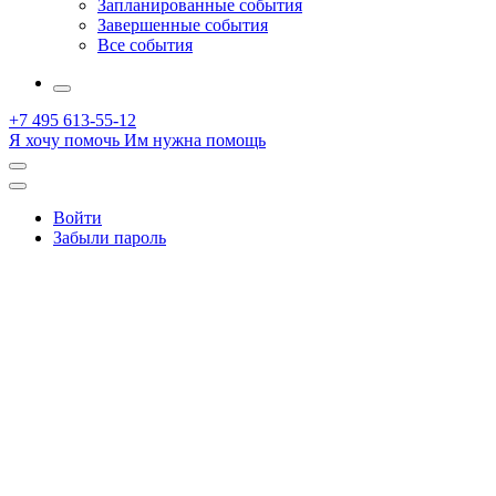
Запланированные события
Завершенные события
Все события
More
+7 495 613-55-12
Я хочу помочь
Им нужна помощь
Открыть
поиск
Профиль
Войти
Забыли пароль