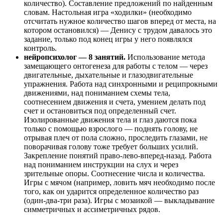
количество). Составление предложений по найденным
словам. Настольная игра «ходилки» (необходимо
отсчитать нужное количество шагов вперед от места, на
котором остановился) — Денису с трудом давалось это
задание, только под конец игры у него появлялся
контроль.
нейропсихолог — 8 занятий.
Использование метода
замещающего онтогенеза для работы с телом — через
двигательные, дыхательные и глазодвигательные
упражнения. Работа над синхронными и реципрокными
движениями, над пониманием схемы тела,
соотнесением движения и счета, умением делать под
счет и остановиться под определенный счет.
Изолированные движения тела и глаз даются пока
только с помощью взрослого — поднять голову, не
отрывая плеч от пола сложно, проследить глазами, не
поворачивая голову тоже требует больших усилий.
Закрепление понятий право-лево-вперед-назад. Работа
над пониманием инструкции на слух и через
зрительные опоры. Соотнесение числа и количества.
Игры с мячом (например, ловить мяч необходимо после
того, как он ударится определенное количество раз
(один-два-три раза). Игры с мозаикой — выкладывание
симметричных и ассиметричных рядов.