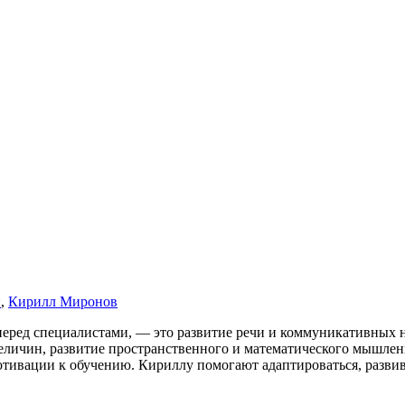
и
,
Кирилл Миронов
 перед специалистами, — это развитие речи и коммуникативных 
 величин, развитие пространственного и математического мышле
ивации к обучению. Кириллу помогают адаптироваться, развив