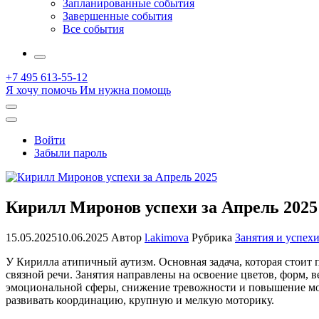
Запланированные события
Завершенные события
Все события
More
+7 495 613-55-12
Я хочу помочь
Им нужна помощь
Открыть
поиск
Профиль
Войти
Забыли пароль
Кирилл Миронов успехи за Апрель 2025
15.05.2025
10.06.2025
Автор
l.akimova
Рубрика
Занятия и успех
У Кирилла атипичный аутизм. Основная задача, которая стоит
связной речи. Занятия направлены на освоение цветов, форм,
эмоциональной сферы, снижение тревожности и повышение мот
развивать координацию, крупную и мелкую моторику.