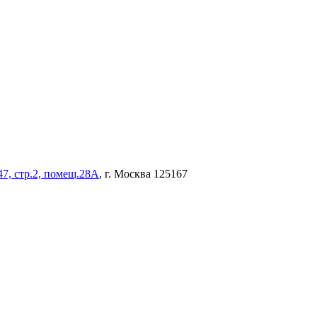
47, стр.2, помещ.28А
, г. Москва 125167