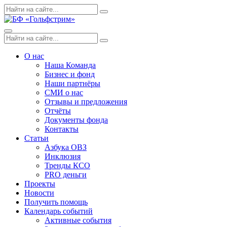
Skip
Поиск
Search
to
по:
content
Menu
Поиск
Search
по:
О нас
Наша Команда
Бизнес и фонд
Наши партнёры
СМИ о нас
Отзывы и предложения
Отчёты
Документы фонда
Контакты
Статьи
Азбука ОВЗ
Инклюзия
Тренды КСО
PRO деньги
Проекты
Новости
Получить помощь
Календарь событий
Активные события