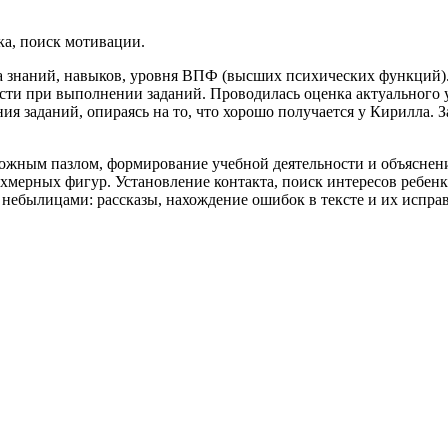
ка, поиск мотивации.
ка знаний, навыков, уровня ВПФ (высших психических функций)
вости при выполнении заданий. Проводилась оценка актуального
 заданий, опираясь на то, что хорошо получается у Кирилла. З
ложным пазлом, формирование учебной деятельности и объяснени
хмерных фигур. Установление контакта, поиск интересов ребенка
 небылицами: рассказы, нахождение ошибок в тексте и их испра