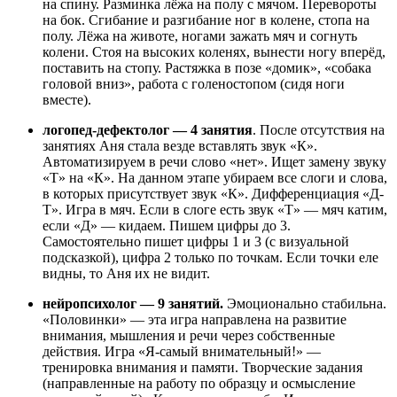
на спину. Разминка лёжа на полу с мячом. Перевороты
на бок. Сгибание и разгибание ног в колене, стопа на
полу. Лёжа на животе, ногами зажать мяч и согнуть
колени. Стоя на высоких коленях, вынести ногу вперёд,
поставить на стопу. Растяжка в позе «домик», «собака
головой вниз», работа с голеностопом (сидя ноги
вместе).
логопед-дефектолог — 4 занятия
. После отсутствия на
занятиях Аня стала везде вставлять звук «К».
Автоматизируем в речи слово «нет». Ищет замену звуку
«Т» на «К». На данном этапе убираем все слоги и слова,
в которых присутствует звук «К». Дифференциация «Д-
Т». Игра в мяч. Если в слоге есть звук «Т» — мяч катим,
если «Д» — кидаем. Пишем цифры до 3.
Самостоятельно пишет цифры 1 и 3 (с визуальной
подсказкой), цифра 2 только по точкам. Если точки еле
видны, то Аня их не видит.
нейропсихолог — 9 занятий.
Эмоционально стабильна.
«Половинки» — эта игра направлена на развитие
внимания, мышления и речи через собственные
действия. Игра «Я-самый внимательный!» —
тренировка внимания и памяти. Творческие задания
(направленные на работу по образцу и осмысление