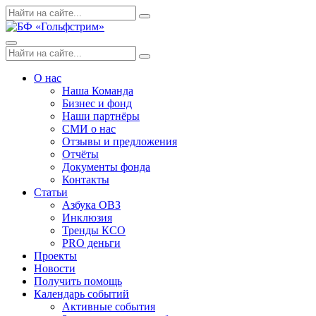
Skip
Поиск
Search
to
по:
content
Menu
Поиск
Search
по:
О нас
Наша Команда
Бизнес и фонд
Наши партнёры
СМИ о нас
Отзывы и предложения
Отчёты
Документы фонда
Контакты
Статьи
Азбука ОВЗ
Инклюзия
Тренды КСО
PRO деньги
Проекты
Новости
Получить помощь
Календарь событий
Активные события