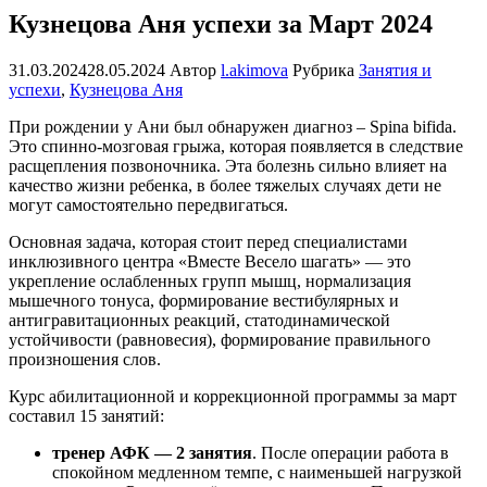
Кузнецова Аня успехи за Март 2024
31.03.2024
28.05.2024
Автор
l.akimova
Рубрика
Занятия и
успехи
,
Кузнецова Аня
При рождении у Ани был обнаружен диагноз – Spina bifida.
Это спинно-мозговая грыжа, которая появляется в следствие
расщепления позвоночника. Эта болезнь сильно влияет на
качество жизни ребенка, в более тяжелых случаях дети не
могут самостоятельно передвигаться.
Основная задача, которая стоит перед специалистами
инклюзивного центра «Вместе Весело шагать» — это
укрепление ослабленных групп мышц, нормализация
мышечного тонуса, формирование вестибулярных и
антигравитационных реакций, статодинамической
устойчивости (равновесия), формирование правильного
произношения слов.
Курс абилитационной и коррекционной программы за март
составил 15 занятий:
тренер АФК — 2 занятия
. После операции работа в
спокойном медленном темпе, с наименьшей нагрузкой