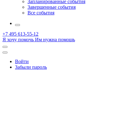
Запланированные события
Завершенные события
Все события
More
+7 495 613-55-12
Я хочу помочь
Им нужна помощь
Открыть
поиск
Профиль
Войти
Забыли пароль