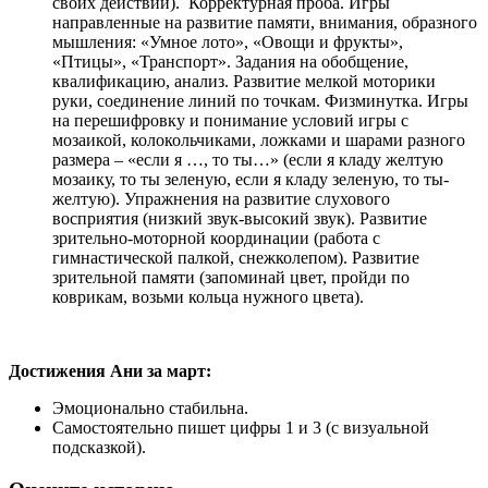
своих действий). Корректурная проба. Игры
направленные на развитие памяти, внимания, образного
мышления: «Умное лото», «Овощи и фрукты»,
«Птицы», «Транспорт». Задания на обобщение,
квалификацию, анализ. Развитие мелкой моторики
руки, соединение линий по точкам. Физминутка. Игры
на перешифровку и понимание условий игры с
мозаикой, колокольчиками, ложками и шарами разного
размера – «если я …, то ты…» (если я кладу желтую
мозаику, то ты зеленую, если я кладу зеленую, то ты-
желтую). Упражнения на развитие слухового
восприятия (низкий звук-высокий звук). Развитие
зрительно-моторной координации (работа с
гимнастической палкой, снежколепом). Развитие
зрительной памяти (запоминай цвет, пройди по
коврикам, возьми кольца нужного цвета).
Достижения Ани за март:
Эмоционально стабильна.
Самостоятельно пишет цифры 1 и 3 (с визуальной
подсказкой).