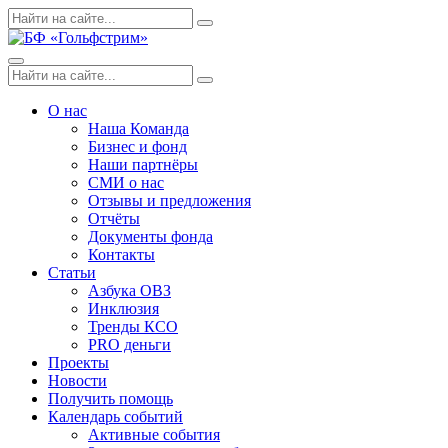
Skip
Поиск
Search
to
по:
content
Menu
Поиск
Search
по:
О нас
Наша Команда
Бизнес и фонд
Наши партнёры
СМИ о нас
Отзывы и предложения
Отчёты
Документы фонда
Контакты
Статьи
Азбука ОВЗ
Инклюзия
Тренды КСО
PRO деньги
Проекты
Новости
Получить помощь
Календарь событий
Активные события