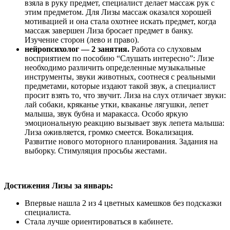
взяла в руку предмет, специалист делает массаж рук с
этим предметом. Для Лизы массаж оказался хорошей
мотивацией и она стала охотнее искать предмет, когда
массаж завершен Лиза бросает предмет в банку.
Изучение сторон (лево и право).
нейропсихолог — 2 занятия.
Работа со слуховым
восприятием по пособию “Слушать интересно”: Лизе
необходимо различить определенные музыкальные
инструменты, звуки животных, соотнеся с реальными
предметами, которые издают такой звук, а специалист
просит взять то, что звучит. Лиза на слух отличает звуки:
лай собаки, кряканье утки, кваканье лягушки, лепет
малыша, звук бубна и маракасса. Особо яркую
эмоциональную реакцию вызывает звук лепета малыша:
Лиза оживляется, громко смеется. Вокализация.
Развитие нового моторного планирования. Задания на
выборку. Стимуляция просьбы жестами.
Достижения Лизы за январь:
Впервые нашла 2 из 4 цветных камешков без подсказки
специалиста.
Стала лучше ориентироваться в кабинете.