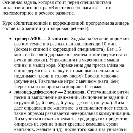
Основная задача, которая стоит перед специалистами
инклюзивного центра «Вместе весело шагать» — это
психомоторное и речевое развитие.
Курс абилитационной и коррекционной программы за январь
составил 6 занятий (по здоровью ребенка):
тренер АФК — 2 заняти
я. Ходьба на беговой дорожке в
разном темпе и в разных направлениях до 10 мин.
(боком и спиной с коррекцией специалиста). Бег 1,5
мин. на беговой дорожке в среднем темпе (держится за
ручки дорожки). Упражнения на укрепление мышц
спины и мышц кора. Упражнения для пресса (лёжа на
спине держится за палку и с помощью специалиста
поднимает плечи и голову вверх). Броски мешочка
(обучение). Тактильные игры с мячиком (кати, бей).
Перекаты и повороты на коврике. Растяжка.
логопед-дефектолог — 2 занятия.
Отстукивание ритма
песни и выполнение движений. Выполнение заданий с
игрушкой (дай сову, дай утку, где сова, где утка). Лиза
дает определенное животное, а специалист поет песню,
таким образом развивается невербальная коммуникация.
Лиза учиться искать предметы среди других предметов,
опираясь на зрение (ищет красные камешки, среди
каштанов, желыте и тд), после того как Лиза увидела и