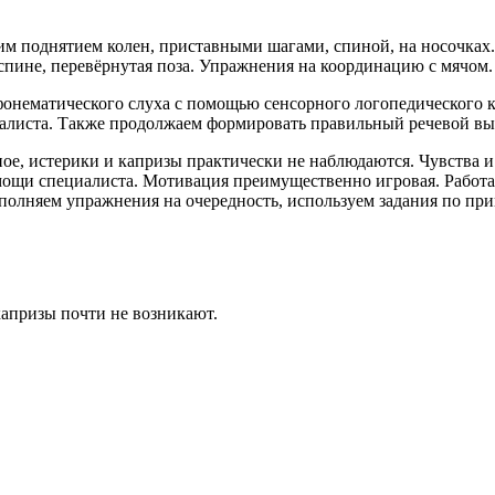
им поднятием колен, приставными шагами, спиной, на носочках.
спине, перевёрнутая поза. Упражнения на координацию с мячом. 
онематического слуха с помощью сенсорного логопедического к
циалиста. Также продолжаем формировать правильный речевой в
ое, истерики и капризы практически не наблюдаются. Чувства 
мощи специалиста. Мотивация преимущественно игровая. Работа
олняем упражнения на очередность, используем задания по пр
капризы почти не возникают.