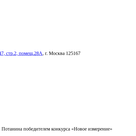
47, стр.2, помещ.28А
, г. Москва 125167
 Потанина победителем конкурса «Новое измерение»