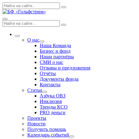
Skip
Поиск
Search
to
по:
content
Menu
Поиск
Search
по:
More
О нас
Expand
Наша Команда
dropdown
Бизнес и фонд
Наши партнёры
СМИ о нас
Отзывы и предложения
Отчёты
Документы фонда
Контакты
Статьи
Expand
Азбука ОВЗ
dropdown
Инклюзия
Тренды КСО
PRO деньги
Проекты
Новости
Получить помощь
Календарь событий
Expand