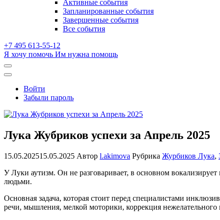
Активные события
dropdown
Запланированные события
Завершенные события
Все события
+7 495 613-55-12
Я хочу помочь
Им нужна помощь
Открыть
поиск
Профиль
Войти
Забыли пароль
Лука Жубриков успехи за Апрель 2025
15.05.2025
15.05.2025
Автор
l.akimova
Рубрика
Журбиков Лука
,
У Луки аутизм. Он не разговаривает, в основном вокализируе
людьми.
Основная задача, которая стоит перед специалистами инклюзи
речи, мышления, мелкой моторики, коррекция нежелательного