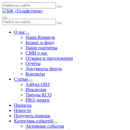
Skip
Поиск
Search
to
по:
content
Menu
Поиск
Search
по:
О нас
Expand
Наша Команда
dropdown
Бизнес и фонд
Наши партнёры
СМИ о нас
Отзывы и предложения
Отчёты
Документы фонда
Контакты
Статьи
Expand
Азбука ОВЗ
dropdown
Инклюзия
Тренды КСО
PRO деньги
Проекты
Новости
Получить помощь
Календарь событий
Expand
Активные события
dropdown