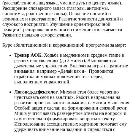
(расслабление мышц языка, умение дуть по центру языка).
Расширение словарного запаса (глаголы, антонимы,
синонимы, родственные слова). Освоение понятий о
величинах и пространстве. Развитие точности движений и
слухового восприятия. Улучшение ориентировочной
реакции.Тренировка внимания и снижение отвлекаемости.
Развитие навыков саморегуляции.
Курс абилитационной и коррекционной программы за март:
Тренер АФК
. Ходьба в медленном и среднем темпе в
разных направлениях (до 3 минут). Выполняются
дыхательные упражнения. Включены игры на развитие
внимания, например «Делай как я». Проводится
отработка исходных положений тела перед
выполнением упражнений.
Логопед-дефектолог
. Михаил стал более уверенно
чувствовать себя на занятиях. Работа направлена на
развитие произвольного внимания, памяти и мышления.
Особый акцент сделан на формировании связной речи:
Миша учится давать развернутые ответы на вопросы и
самостоятельно формулировать вопросы к тексту.
Использование ассоциативных картинок помогает ему
удерживать внимание на задании и справляться с