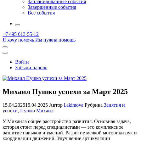
Запланированные события
Завершенные события
Все события
More
+7 495 613-55-12
Я хочу помочь
Им нужна помощь
Открыть
поиск
Профиль
Войти
Забыли пароль
Михаил Пушко успехи за Март 2025
15.04.2025
15.04.2025
Автор
l.akimova
Рубрика
Занятия и
успехи
,
Пушко Михаил
У Михаила общее расстройство развития. Основная задача,
которая стоит перед специалистами — это комплексное
развитие навыков и умений. Развитие мелкой моторики рук и
координации движений. Улучшение артикуляции