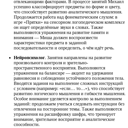
отвлекающими факторами. В процессе занятий Михаил
успешно классифицирует предметы по форме и цвету,
что способствует развитию аналитического мышления.
Продолжается работа над фонематическим слухом: в
игре «Прятки» на сенсорном логопедическом комплексе
он ищет определённые звуки в словах. Также
выполняются упражнения на развитие памяти и
внимания — Миша должен воспроизвести
характеристики предмета в заданной
последовательности и определить, о чём идёт речь.
Нейропсихолог
. Занятия направлены на развитие
произвольного контроля и зрительно-
пространственного восприятия. Выполняются
упражнения на балансире — акцент на удержании
равновесия и соблюдении устойчивого положения тела.
Вводятся задания на выполнение сложных инструкций
с условием (например: «если… то…»), что способствует
развитию логического мышления и гибкости мышления.
Особое внимание уделяется контролю за выполнением
заданий: продолжаем учиться следовать инструкции без
отвлечения на посторонние темы. Также выполняются
упражнения на расшифровку шифра, что тренирует
внимание, зрительное восприятие и аналитические
способности.