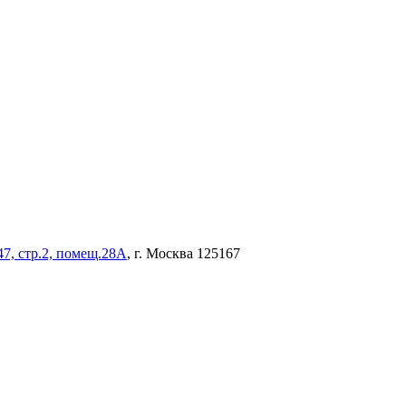
47, стр.2, помещ.28А
, г. Москва 125167