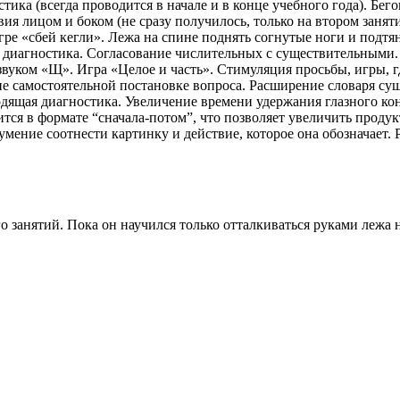
ика (всегда проводится в начале и в конце учебного года). Бего
ия лицом и боком (не сразу получилось, только на втором заняти
гре «сбей кегли». Лежа на спине поднять согнутые ноги и подтян
 диагностика. Согласование числительных с существительными.
вуком «Щ». Игра «Целое и часть». Стимуляция просьбы, игры, гд
самостоятельной постановке вопроса. Расширение словаря сущ
дящая диагностика. Увеличение времени удержания глазного ко
тся в формате “сначала-потом”, что позволяет увеличить проду
умение соотнести картинку и действие, которое она обозначает. 
о занятий. Пока он научился только отталкиваться руками лежа 