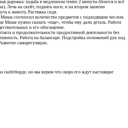
вая дорожка: ходьба в медленном темпе 2 минуты (боится и всё
и). Лечь на скейт, поднять ноги, и на втором занятии
уть к животу. Растяжка сидя.
 Миша соотносил количество предметов с подходящим числом.
е Мише нужно сказать «еще», чтобы ему дали деталь. Работа
ествительных и его обогащение.
нтакта и продолжительности продуктивной деятельности без
ктивность. Работа на балансире. Подстройка положений рук под
Развитие саморегуляции.
на скейтборде, но мы верим что скоро его ждут настоящие