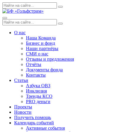
Skip
Поиск
Search
to
по:
content
Menu
Поиск
Search
по:
О нас
Наша Команда
Бизнес и фонд
Наши партнёры
СМИ о нас
Отзывы и предложения
Отчёты
Документы фонда
Контакты
Статьи
Азбука ОВЗ
Инклюзия
Тренды КСО
PRO деньги
Проекты
Новости
Получить помощь
Календарь событий
Активные события