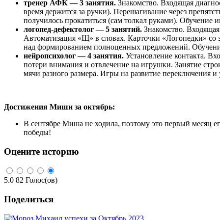
тренер АФК — 3 занятия.
Знакомство. Входящая диагност
время держится за ручки). Перешагивание через препятств
получилось прокатиться (сам толкал руками). Обучение и
логопед-дефектолог — 5 занятий.
Знакомство. Входящая
Автоматизация «Щ» в словах. Карточки «Логопедки» со з
над формированием полноценных предложений. Обучение 
нейропсихолог — 4 занятия.
Установление контакта. Вхо
потери внимания и отвлечение на игрушки. Занятие строи
мячи разного размера. Игры на развитие переключения и 
Достижения Миши за октябрь:
В сентябре Миша не ходила, поэтому это первый месяц ег
победы!
Оцените историю
5.0
82
Голос(ов)
Поделиться