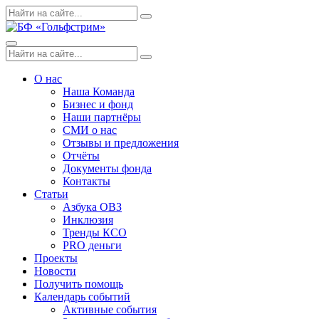
Skip
Поиск
Search
to
по:
content
Menu
Поиск
Search
по:
О нас
Наша Команда
Бизнес и фонд
Наши партнёры
СМИ о нас
Отзывы и предложения
Отчёты
Документы фонда
Контакты
Статьи
Азбука ОВЗ
Инклюзия
Тренды КСО
PRO деньги
Проекты
Новости
Получить помощь
Календарь событий
Активные события