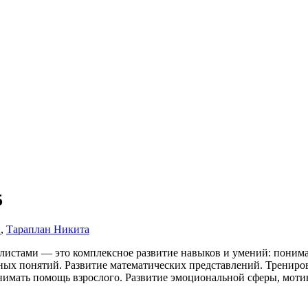
5
и
,
Тараплан Никита
иалистами — это комплексное развитие навыков и умений: пони
нных понятий. Развитие математических представлений. Трениро
имать помощь взрослого. Развитие эмоциональной сферы, моти