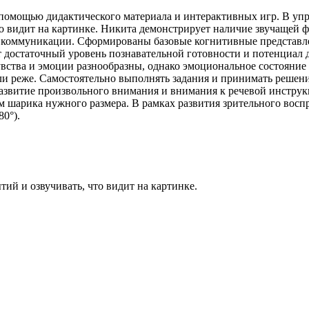
 помощью дидактического материала и интерактивных игр. В уп
 видит на картинке. Никита демонстрирует наличие звучащей фра
 коммуникации. Сформированы базовые когнитивные представлени
 достаточный уровень познавательной готовности и потенциал д
увства и эмоции разнообразны, однако эмоциональное состояние
тали реже. Самостоятельно выполнять задания и принимать решен
 развитие произвольного внимания и внимания к речевой инстру
шарика нужного размера. В рамках развития зрительного воспр
0°).
ий и озвучивать, что видит на картинке.