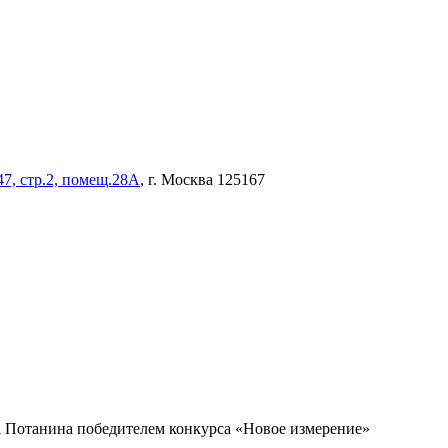
47, стр.2, помещ.28А
, г. Москва 125167
 Потанина победителем конкурса «Новое измерение»