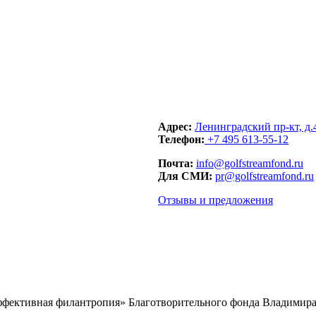
Адрес:
Ленинградский пр-кт, д.
Телефон:
+7 495 613-55-12
Почта:
info@golfstreamfond.ru
Для СМИ:
pr@golfstreamfond.ru
Отзывы и предложения
ффективная филантропия» Благотворительного фонда Владимира