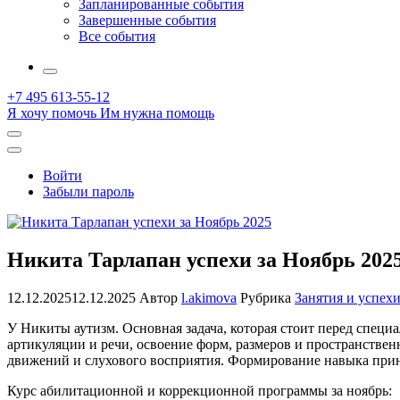
Запланированные события
Завершенные события
Все события
More
+7 495 613-55-12
Я хочу помочь
Им нужна помощь
Открыть
поиск
Профиль
Войти
Забыли пароль
Никита Тарлапан успехи за Ноябрь 202
12.12.2025
12.12.2025
Автор
l.akimova
Рубрика
Занятия и успех
У Никиты аутизм. Основная задача, которая стоит перед спец
артикуляции и речи, освоение форм, размеров и пространстве
движений и слухового восприятия. Формирование навыка прин
Курс абилитационной и коррекционной программы за ноябрь: