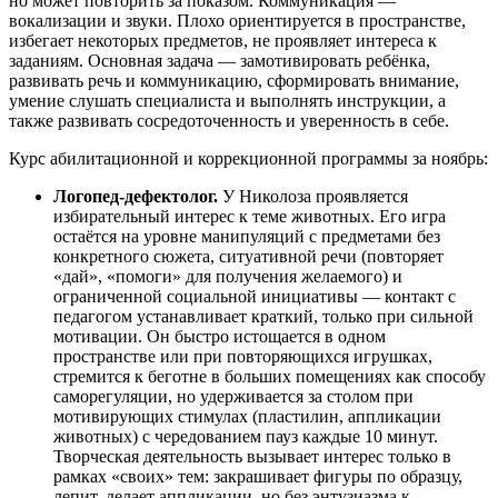
но может повторить за показом. Коммуникация —
вокализации и звуки. Плохо ориентируется в пространстве,
избегает некоторых предметов, не проявляет интереса к
заданиям. Основная задача — замотивировать ребёнка,
развивать речь и коммуникацию, сформировать внимание,
умение слушать специалиста и выполнять инструкции, а
также развивать сосредоточенность и уверенность в себе.
Курс абилитационной и коррекционной программы за ноябрь:
Логопед-дефектолог.
У Николоза проявляется
избирательный интерес к теме животных. Его игра
остаётся на уровне манипуляций с предметами без
конкретного сюжета, ситуативной речи (повторяет
«дай», «помоги» для получения желаемого) и
ограниченной социальной инициативы — контакт с
педагогом устанавливает краткий, только при сильной
мотивации. Он быстро истощается в одном
пространстве или при повторяющихся игрушках,
стремится к беготне в больших помещениях как способу
саморегуляции, но удерживается за столом при
мотивирующих стимулах (пластилин, аппликации
животных) с чередованием пауз каждые 10 минут.
Творческая деятельность вызывает интерес только в
рамках «своих» тем: закрашивает фигуры по образцу,
лепит, делает аппликации, но без энтузиазма к