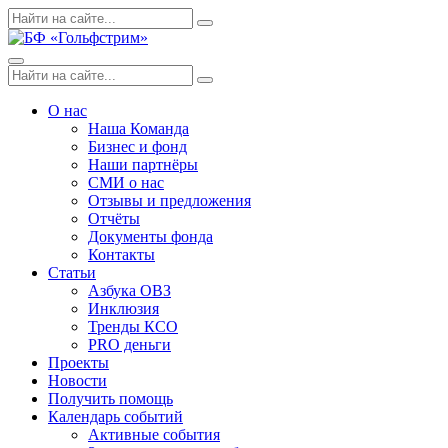
Skip
Поиск
Search
to
по:
content
Menu
Поиск
Search
по:
О нас
Наша Команда
Бизнес и фонд
Наши партнёры
СМИ о нас
Отзывы и предложения
Отчёты
Документы фонда
Контакты
Статьи
Азбука ОВЗ
Инклюзия
Тренды КСО
PRO деньги
Проекты
Новости
Получить помощь
Календарь событий
Активные события