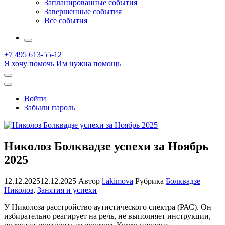
Запланированные события
Завершенные события
Все события
More
+7 495 613-55-12
Я хочу помочь
Им нужна помощь
Открыть
поиск
Профиль
Войти
Забыли пароль
Николоз Болквадзе успехи за Ноябрь
2025
12.12.2025
12.12.2025
Автор
l.akimova
Рубрика
Болквадзе
Николоз
,
Занятия и успехи
У Николоза расстройство аутистического спектра (РАС). Он
избирательно реагирует на речь, не выполняет инструкции,