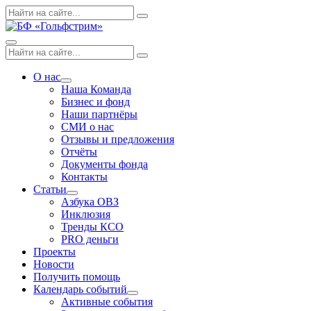
Skip
Поиск
Search
to
по:
content
Menu
Поиск
Search
по:
О нас
Expand
Наша Команда
dropdown
Бизнес и фонд
Наши партнёры
СМИ о нас
Отзывы и предложения
Отчёты
Документы фонда
Контакты
Статьи
Expand
Азбука ОВЗ
dropdown
Инклюзия
Тренды КСО
PRO деньги
Проекты
Новости
Получить помощь
Календарь событий
Expand
Активные события
dropdown