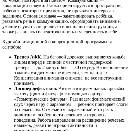
но может повторить за показом. Коммуникация —
вокализации и звуки. Плохо ориентируется в пространстве,
избегает некоторых предметов, не проявляет интереса к
заданиям. Основная задача — замотивировать ребёнка,
развивать речь и коммуникацию, сформировать внимание,
умение слушать специалиста и выполнять инструкции, а
также развивать сосредоточенность и уверенность в себе.
Курс абилитационной и коррекционной программы за
сентябрь:
Тренер АФК
. На беговой дорожке выполняется ходьба
лицом вперёд и спиной с частичной поддержкой
тренера — до 2 минут. Бег — 30 секунд. На выполнение
задания уходит меньше времени, чем на отдых.
Концентрация внимания снижена, не все инструкции
понимает.
Логопед-дефектолог.
Автоматизируем навык просьбы
«я хочу (цвет и фигура)» с помощью сортера
«Геометрические фигуры». Развиваем фонематический
слух через игру с барабаном — ребёнок повторяет слоги
за педагогом. Отмечается выраженный интерес к
животным, особенности речевого и игрового
поведения. Работа направлена на расширение речевых
навыков, развитие игровой активности и
коммуникативных умений.