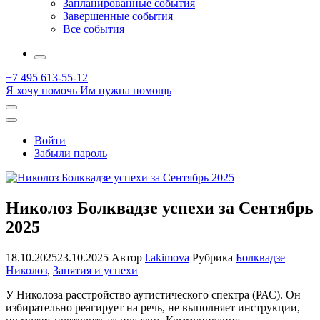
Запланированные события
Завершенные события
Все события
More
+7 495 613-55-12
Я хочу помочь
Им нужна помощь
Открыть
поиск
Профиль
Войти
Забыли пароль
Николоз Болквадзе успехи за Сентябрь
2025
18.10.2025
23.10.2025
Автор
l.akimova
Рубрика
Болквадзе
Николоз
,
Занятия и успехи
У Николоза расстройство аутистического спектра (РАС). Он
избирательно реагирует на речь, не выполняет инструкции,