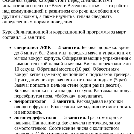
Основная задача, которая стоит перед специалистами
инклюзивного центра «Вместе Весело шагать» — это работа
над коммуникацией и развитием его речи для общения с
другими людьми, а также научить Степана следовать
определенным нормам поведения.
Курс абилитационной и коррекционной программы за март
составил 12 занятий:
специалист АФК — 4 занятия.
Беговая дорожка: время
до 8 минут, бег 2 минуты, передача мяча и упражнения с
мячом вокруг корпуса. Общеразвивающие упражнения с
гимнастической палкой и мячом. Вис на перекладине до
10 секунд. Обратный мостик (10 раз). Обвести мяч
вокруг кеглей (змейка)-выполняет с подсказкой тренера.
Приседания не отрывая пяток от пола и подъем (5 раз).
Задача: попасть в цель на стене (один раз из десяти).
Боковая планка в статике до 5 секунд. Растяжка на полу:
перевёрнутая поза, «бабочка», полушпагат.
нейропсихолог — 3 занятия.
Раскладывал карточки
овощи и фрукты. Более сложные задания не смог понять
и выполнить.
логопед-дефектолог — 5 занятий.
Графо-моторные
навыки. Написание цифр: сначала по точкам, затем
самостоятельно. Соотнесение числа с количеством
предмета. Стёпа отсчитывал столько кружочков, сколько