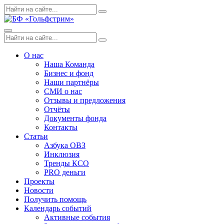
Skip
Поиск
Search
to
по:
content
Menu
Поиск
Search
по:
О нас
Наша Команда
Бизнес и фонд
Наши партнёры
СМИ о нас
Отзывы и предложения
Отчёты
Документы фонда
Контакты
Статьи
Азбука ОВЗ
Инклюзия
Тренды КСО
PRO деньги
Проекты
Новости
Получить помощь
Календарь событий
Активные события