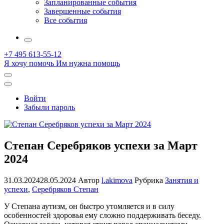
Запланированные события
Завершенные события
Все события
More
+7 495 613-55-12
Я хочу помочь
Им нужна помощь
Открыть
поиск
Профиль
Войти
Забыли пароль
Степан Серебряков успехи за Март
2024
31.03.2024
28.05.2024
Автор
l.akimova
Рубрика
Занятия и
успехи
,
Серебряков Степан
У Степана аутизм, он быстро утомляется и в силу
особенностей здоровья ему сложно поддерживать беседу.