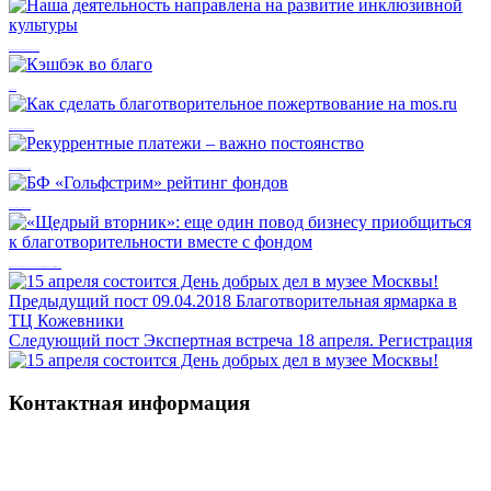
Наша деятельность направлена на развитие инклюзивной культуры
Кэшбэк во благо
Как сделать благотворительное пожертвование на mos.ru
Рекуррентные платежи – важно постоянство
БФ «Гольфстрим» рейтинг фондов
«Щедрый вторник»: еще один повод бизнесу приобщиться к благотворительности вместе с фондом
Предыдущий пост
09.04.2018 Благотворительная ярмарка в
ТЦ Кожевники
Следующий пост
Экспертная встреча 18 апреля. Регистрация
Контактная информация