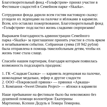
Благотворительный фонд «Гольфстрим» принял участие в
Фестивале сладостей в Семейном парке «Skazka».
Сотрудники фонда дарили всем гостям настоящую сказку:
угощали их леденцами на палочке и яблоками в карамели.
Всем, кто оставлял пожертвование, Благотворительный фонд
«Гольфстрим» подсластил жизнь сладкими сюрпризами!
Выражаем благодарность администрации Семейного
парка «Skazka» за приглашение принять участие в столь ярком
и незабываемом событии. Собранная сумма (18 942 рубля)
была отправлена в помощь тяжелобольным детям, чтобы их
жизнь тоже стала слаще.
Спасибо нашим партнерам, благодаря которым появилась
возможность подсахарить праздник:
1. ГК «Сладкая Сказка» — карамель леденцовая на палочке,
шоколадные медальки, зефир и другие сладости
2. ООО «Покровский пряник» — пряники «Аркаша»
3. Компания «Sweet Dreams Project» — яблоки в карамели
Наше пребывание на фестивале было бы невозможно без
душевной помощи волонтёров: Екатерины
Мартиенко, Ксении Дедуль и Темира Темирова.