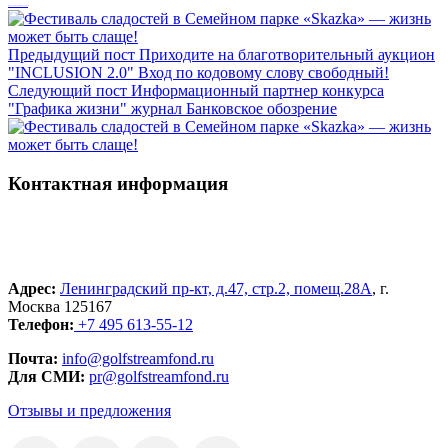
Как оформить пожертвование со СберВместе
Предыдущий пост
Приходите на благотворительный аукцион
"INCLUSION 2.0" Вход по кодовому слову свободный!
Следующий пост
Информационный партнер конкурса
"Графика жизни" журнал Банковское обозрение
Контактная информация
Адрес:
Ленинградский пр-кт, д.47, стр.2, помещ.28А
, г.
Москва 125167
Телефон:
+7 495 613-55-12
Почта:
info@golfstreamfond.ru
Для СМИ:
pr@golfstreamfond.ru
Отзывы и предложения