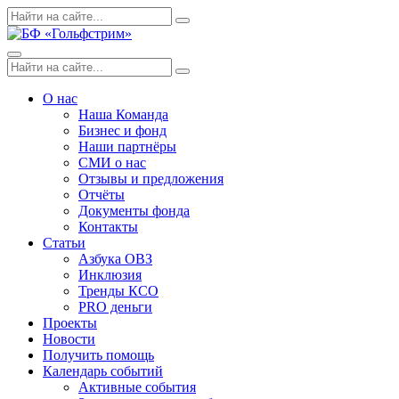
Skip
Поиск
Search
to
по:
content
Menu
Поиск
Search
по:
О нас
Наша Команда
Бизнес и фонд
Наши партнёры
СМИ о нас
Отзывы и предложения
Отчёты
Документы фонда
Контакты
Статьи
Азбука ОВЗ
Инклюзия
Тренды КСО
PRO деньги
Проекты
Новости
Получить помощь
Календарь событий
Активные события