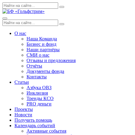
Skip
Поиск
Search
to
по:
content
Menu
Поиск
Search
по:
О нас
Наша Команда
Бизнес и фонд
Наши партнёры
СМИ о нас
Отзывы и предложения
Отчёты
Документы фонда
Контакты
Статьи
Азбука ОВЗ
Инклюзия
Тренды КСО
PRO деньги
Проекты
Новости
Получить помощь
Календарь событий
Активные события