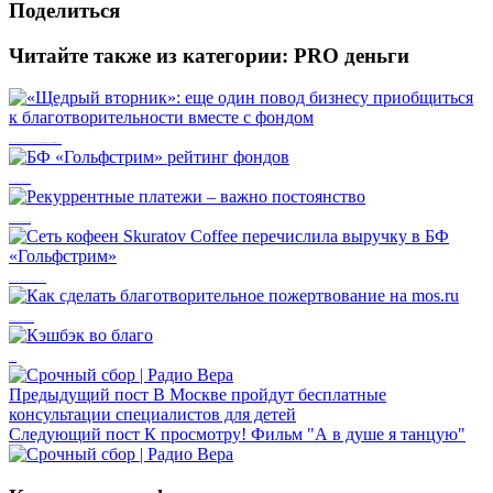
Поделиться
Читайте также из категории:
PRO деньги
«Щедрый вторник»: еще один повод бизнесу приобщиться к благотворительности вместе с фондом
БФ «Гольфстрим» рейтинг фондов
Рекуррентные платежи – важно постоянство
Сеть кофеен Skuratov Coffee перечислила выручку в БФ «Гольфстрим»
Как сделать благотворительное пожертвование на mos.ru
Кэшбэк во благо
Предыдущий пост
В Москве пройдут бесплатные
консультации специалистов для детей
Следующий пост
К просмотру! Фильм "А в душе я танцую"