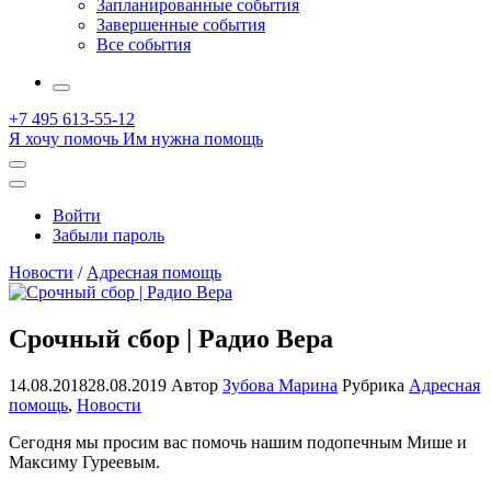
Запланированные события
Завершенные события
Все события
More
+7 495 613-55-12
Я хочу помочь
Им нужна помощь
Открыть
поиск
Профиль
Войти
Забыли пароль
Новости
/
Адресная помощь
Срочный сбор | Радио Вера
14.08.2018
28.08.2019
Автор
Зубова Марина
Рубрика
Адресная
помощь
,
Новости
Сегодня мы просим вас помочь нашим подопечным Мише и
Максиму Гуреевым.