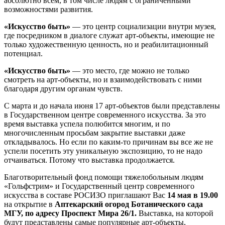
абсолютно всем, в том числе людям с ограниченными
возможностями развития.
«Искусство быть»
— это центр социализации внутри музея,
где посредником в диалоге служат арт-объекты, имеющие не
только художественную ценность, но и реабилитационный
потенциал.
«Искусство быть»
— это место, где можно не только
смотреть на арт-объекты, но и взаимодействовать с ними
благодаря другим органам чувств.
С марта и до начала июня 17 арт-объектов были представлены
в Государственном центре современного искусства. За это
время выставка успела полюбится многим, и по
многочисленным просьбам закрытие выставки даже
откладывалось. Но если по каким-то причинам вы все же не
успели посетить эту уникальную экспозицию, то не надо
отчаиваться. Потому что выставка продолжается.
Благотворительный фонд помощи тяжелобольным людям
«Гольфстрим» и Государственный центр современного
искусства в составе РОСИЗО приглашают Вас
14 мая в 19.00
на открытие в
Аптекарский огород Ботанического сада
МГУ, по адресу Проспект Мира 26/1.
Выставка, на которой
будут представлены самые популярные арт-объекты,