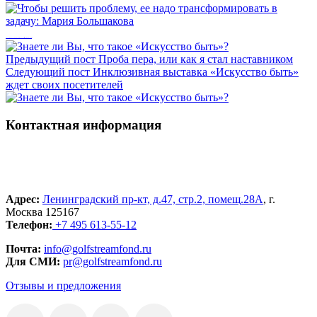
Чтобы решить проблему, ее надо трансформировать в задачу: Мария Большакова
Предыдущий пост
Проба пера, или как я стал наставником
Следующий пост
Инклюзивная выставка «Искусство быть»
ждет своих посетителей
Контактная информация
Адрес:
Ленинградский пр-кт, д.47, стр.2, помещ.28А
, г.
Москва 125167
Телефон:
+7 495 613-55-12
Почта:
info@golfstreamfond.ru
Для СМИ:
pr@golfstreamfond.ru
Отзывы и предложения