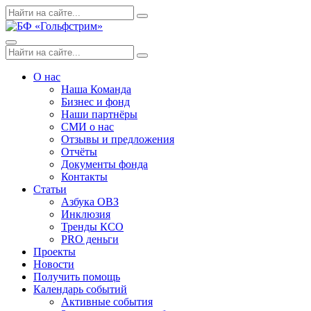
Skip
Поиск
Search
to
по:
content
Menu
Поиск
Search
по:
О нас
Наша Команда
Бизнес и фонд
Наши партнёры
СМИ о нас
Отзывы и предложения
Отчёты
Документы фонда
Контакты
Статьи
Азбука ОВЗ
Инклюзия
Тренды КСО
PRO деньги
Проекты
Новости
Получить помощь
Календарь событий
Активные события