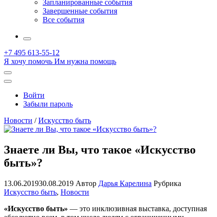
Запланированные события
Завершенные события
Все события
More
+7 495 613-55-12
Я хочу помочь
Им нужна помощь
Открыть
поиск
Профиль
Войти
Забыли пароль
Новости
/
Искусство быть
Знаете ли Вы, что такое «Искусство
быть»?
13.06.2019
30.08.2019
Автор
Дарья Карелина
Рубрика
Искусство быть
,
Новости
«Искусство быть»
— это инклюзивная выставка, доступная